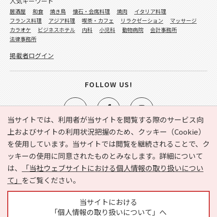
人気キーワード
居酒屋
和食
焼き鳥
懐石・会席料理
焼肉
イタリア料理
フランス料理
アジア料理
喫茶・カフェ
リラクゼーション
マッサージ
カラオケ
ビジネスホテル
内科
小児科
動物病院
会計事務所
法律事務所
掲載者ログイン
FOLLOW US!
当サイトでは、利用者が当サイトを閲覧する際のサービス向
上およびサイトの利用状況把握のため、クッキー（Cookie）
を使用しています。当サイトでは閲覧を継続されることで、ク
e-NAVITA（イーナビタ）とは？
お気に入り
ヘルプ
ッキーの使用に同意されたものとみなします。詳細について
利用規約
個人情報の取り扱いについて
運営会社
は、
「当社ウェブサイトにおける個人情報の取り扱いについ
サイトマップ
広告掲載に関するお問い合わせ
て」
をご覧ください。
サイトの内容に関するお問い合わせ
当サイトにおける
「個人情報の取り扱いについて」へ