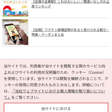
【全国の主要駅】これはおいしい！間違いなしのお土
産ランキング
【全国】ワクチン接種証明があると受けられる割引・
特典・クーポンまとめ
PAGE TOP
当サイトでは、利用者が当サイトを閲覧する際のサービス向
上およびサイトの利用状況把握のため、クッキー（Cookie）
を使用しています。当サイトでは閲覧を継続されることで、ク
e-NAVITA（イーナビタ）とは？
お気に入り
ヘルプ
ッキーの使用に同意されたものとみなします。詳細について
利用規約
個人情報の取り扱いについて
運営会社
は、
「当社ウェブサイトにおける個人情報の取り扱いについ
サイトマップ
広告掲載に関するお問い合わせ
て」
をご覧ください。
サイトの内容に関するお問い合わせ
当サイトにおける