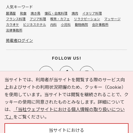
人気キーワード
居酒屋
和食
焼き鳥
懐石・会席料理
焼肉
イタリア料理
フランス料理
アジア料理
喫茶・カフェ
リラクゼーション
マッサージ
カラオケ
ビジネスホテル
内科
小児科
動物病院
会計事務所
法律事務所
掲載者ログイン
FOLLOW US!
当サイトでは、利用者が当サイトを閲覧する際のサービス向
上およびサイトの利用状況把握のため、クッキー（Cookie）
を使用しています。当サイトでは閲覧を継続されることで、ク
e-NAVITA（イーナビタ）とは？
お気に入り
ヘルプ
ッキーの使用に同意されたものとみなします。詳細について
利用規約
個人情報の取り扱いについて
運営会社
は、
「当社ウェブサイトにおける個人情報の取り扱いについ
サイトマップ
広告掲載に関するお問い合わせ
て」
をご覧ください。
サイトの内容に関するお問い合わせ
当サイトにおける