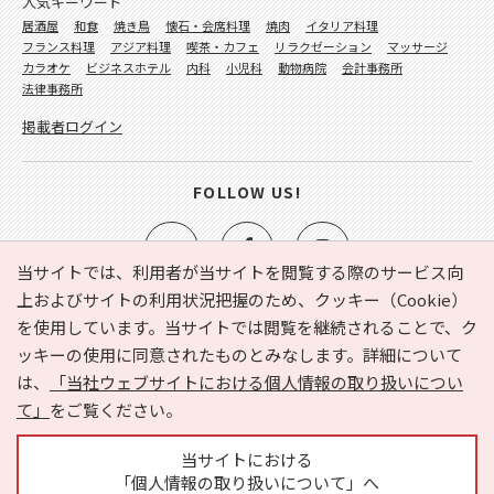
人気キーワード
居酒屋
和食
焼き鳥
懐石・会席料理
焼肉
イタリア料理
フランス料理
アジア料理
喫茶・カフェ
リラクゼーション
マッサージ
カラオケ
ビジネスホテル
内科
小児科
動物病院
会計事務所
法律事務所
掲載者ログイン
FOLLOW US!
当サイトでは、利用者が当サイトを閲覧する際のサービス向
上およびサイトの利用状況把握のため、クッキー（Cookie）
を使用しています。当サイトでは閲覧を継続されることで、ク
e-NAVITA（イーナビタ）とは？
お気に入り
ヘルプ
ッキーの使用に同意されたものとみなします。詳細について
利用規約
個人情報の取り扱いについて
運営会社
は、
「当社ウェブサイトにおける個人情報の取り扱いについ
サイトマップ
広告掲載に関するお問い合わせ
て」
をご覧ください。
サイトの内容に関するお問い合わせ
当サイトにおける
「個人情報の取り扱いについて」へ