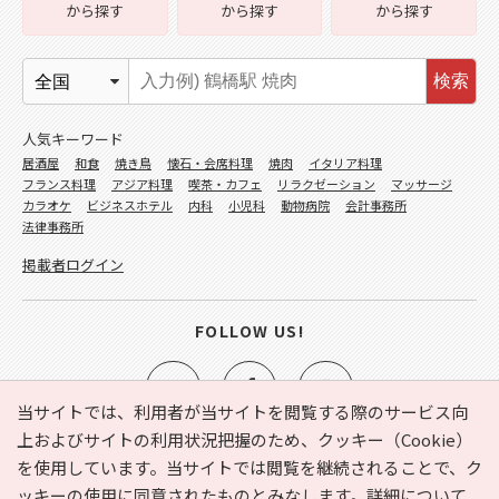
から探す
から探す
から探す
検索
人気キーワード
居酒屋
和食
焼き鳥
懐石・会席料理
焼肉
イタリア料理
フランス料理
アジア料理
喫茶・カフェ
リラクゼーション
マッサージ
カラオケ
ビジネスホテル
内科
小児科
動物病院
会計事務所
法律事務所
掲載者ログイン
FOLLOW US!
当サイトでは、利用者が当サイトを閲覧する際のサービス向
上およびサイトの利用状況把握のため、クッキー（Cookie）
を使用しています。当サイトでは閲覧を継続されることで、ク
e-NAVITA（イーナビタ）とは？
お気に入り
ヘルプ
ッキーの使用に同意されたものとみなします。詳細について