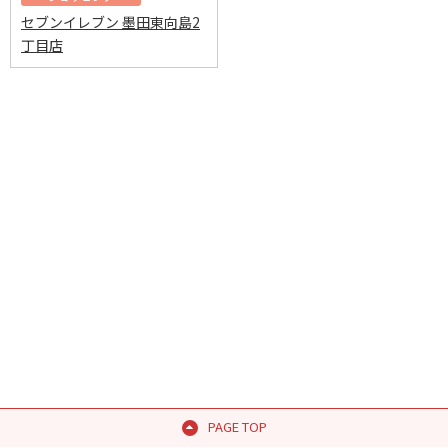
セブンイレブン 墨田東向島2
丁目店
PAGE TOP