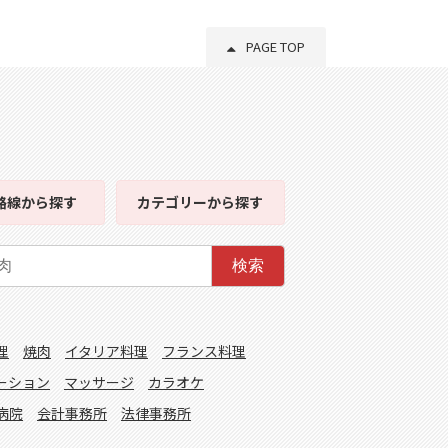
PAGE TOP
路線
から探す
カテゴリー
から探す
検索
理
焼肉
イタリア料理
フランス料理
ーション
マッサージ
カラオケ
病院
会計事務所
法律事務所