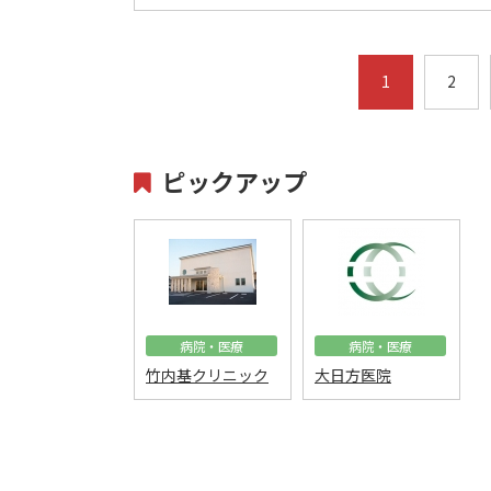
1
2
ピックアップ
病院・医療
病院・医療
竹内基クリニック
大日方医院