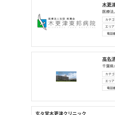
木更
医療法
カテゴ
エリア
電話
高名
カテゴ
エリア
電話
玄々堂木更津クリニック