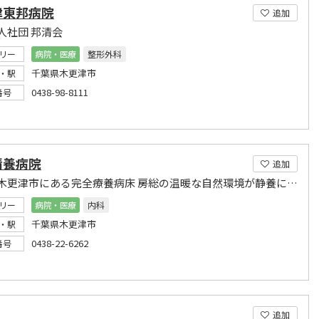
津東邦病院
追加
人社団 邦清会
リー
病院・医療
整形外科
千葉県木更津市
・駅
0438-98-8111
番号
清養病院
追加
千葉県木更津市にある完全療養病床 房総の温暖な自然環境が静養に最適です。
リー
病院・医療
内科
千葉県木更津市
・駅
0438-22-6262
番号
追加