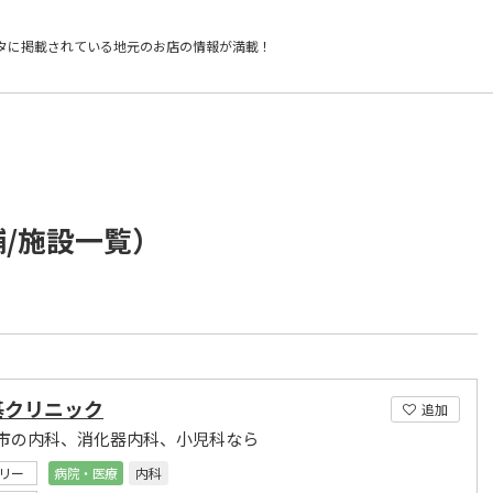
タに掲載されている
地元のお店の情報が満載！
舗/施設一覧）
基クリニック
追加
市の内科、消化器内科、小児科なら
リー
病院・医療
内科