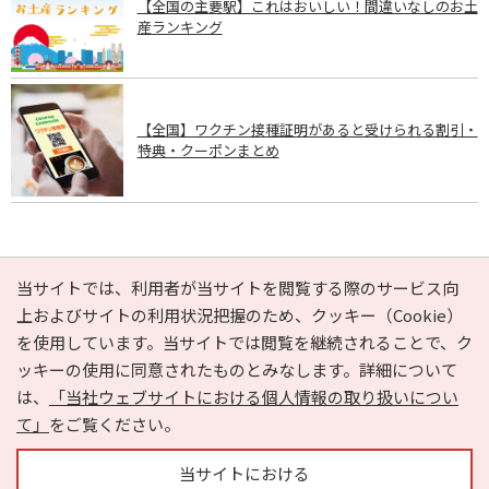
【全国の主要駅】これはおいしい！間違いなしのお土
産ランキング
【全国】ワクチン接種証明があると受けられる割引・
特典・クーポンまとめ
PAGE TOP
当サイトでは、利用者が当サイトを閲覧する際のサービス向
上およびサイトの利用状況把握のため、クッキー（Cookie）
を使用しています。当サイトでは閲覧を継続されることで、ク
e-NAVITA（イーナビタ）とは？
お気に入り
ヘルプ
ッキーの使用に同意されたものとみなします。詳細について
利用規約
個人情報の取り扱いについて
運営会社
は、
「当社ウェブサイトにおける個人情報の取り扱いについ
サイトマップ
広告掲載に関するお問い合わせ
て」
をご覧ください。
サイトの内容に関するお問い合わせ
当サイトにおける