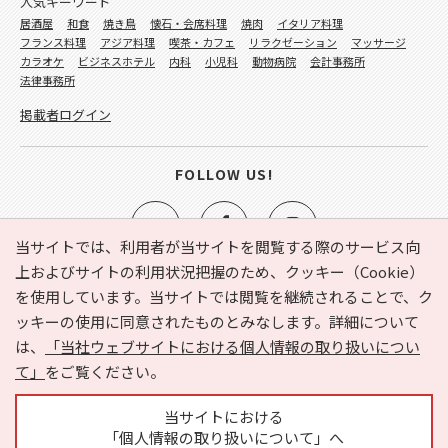
人気キーワード
居酒屋
和食
焼き鳥
懐石・会席料理
焼肉
イタリア料理
フランス料理
アジア料理
喫茶・カフェ
リラクゼーション
マッサージ
カラオケ
ビジネスホテル
内科
小児科
動物病院
会計事務所
法律事務所
掲載者ログイン
FOLLOW US!
当サイトでは、利用者が当サイトを閲覧する際のサービス向
上およびサイトの利用状況把握のため、クッキー（Cookie）
を使用しています。当サイトでは閲覧を継続されることで、ク
e-NAVITA（イーナビタ）とは？
お気に入り
ヘルプ
ッキーの使用に同意されたものとみなします。詳細について
利用規約
個人情報の取り扱いについて
運営会社
は、
「当社ウェブサイトにおける個人情報の取り扱いについ
サイトマップ
広告掲載に関するお問い合わせ
て」
をご覧ください。
サイトの内容に関するお問い合わせ
当サイトにおける
「個人情報の取り扱いについて」へ