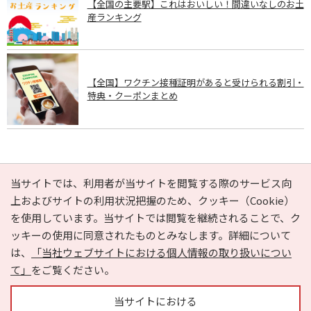
【全国の主要駅】これはおいしい！間違いなしのお土
産ランキング
【全国】ワクチン接種証明があると受けられる割引・
特典・クーポンまとめ
PAGE TOP
当サイトでは、利用者が当サイトを閲覧する際のサービス向
上およびサイトの利用状況把握のため、クッキー（Cookie）
を使用しています。当サイトでは閲覧を継続されることで、ク
e-NAVITA（イーナビタ）とは？
お気に入り
ヘルプ
ッキーの使用に同意されたものとみなします。詳細について
利用規約
個人情報の取り扱いについて
運営会社
は、
「当社ウェブサイトにおける個人情報の取り扱いについ
サイトマップ
広告掲載に関するお問い合わせ
て」
をご覧ください。
サイトの内容に関するお問い合わせ
当サイトにおける