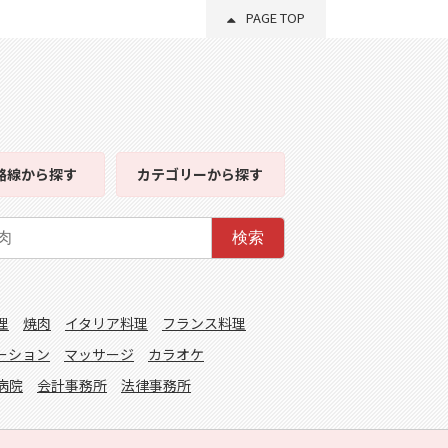
PAGE TOP
路線
から探す
カテゴリー
から探す
検索
理
焼肉
イタリア料理
フランス料理
ーション
マッサージ
カラオケ
病院
会計事務所
法律事務所