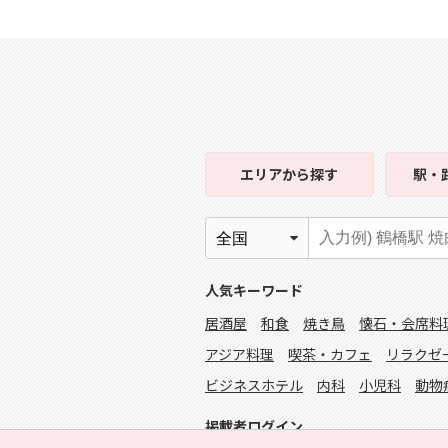
エリア
から探す
駅・
人気キーワード
居酒屋
和食
焼き鳥
懐石・会席料
アジア料理
喫茶・カフェ
リラクゼ
ビジネスホテル
内科
小児科
動物
掲載者ログイン