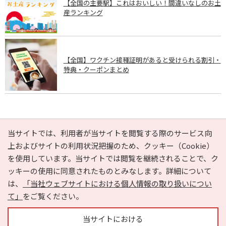
【全国の主要駅】これはおいしい！間違いなしのお土
産ランキング
【全国】ワクチン接種証明があると受けられる割引・
特典・クーポンまとめ
PAGE TOP
当サイトでは、利用者が当サイトを閲覧する際のサービス向
上およびサイトの利用状況把握のため、クッキー（Cookie）
を使用しています。当サイトでは閲覧を継続されることで、ク
e-NAVITA（イーナビタ）とは？
お気に入り
ヘルプ
ッキーの使用に同意されたものとみなします。詳細について
利用規約
個人情報の取り扱いについて
運営会社
は、
「当社ウェブサイトにおける個人情報の取り扱いについ
サイトマップ
広告掲載に関するお問い合わせ
て」
をご覧ください。
サイトの内容に関するお問い合わせ
当サイトにおける