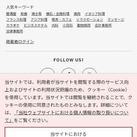
人気キーワード
居酒屋
和食
焼き鳥
懐石・会席料理
焼肉
イタリア料理
フランス料理
アジア料理
喫茶・カフェ
リラクゼーション
マッサージ
カラオケ
ビジネスホテル
内科
小児科
動物病院
会計事務所
法律事務所
掲載者ログイン
FOLLOW US!
当サイトでは、利用者が当サイトを閲覧する際のサービス向
上およびサイトの利用状況把握のため、クッキー（Cookie）
を使用しています。当サイトでは閲覧を継続されることで、ク
e-NAVITA（イーナビタ）とは？
お気に入り
ヘルプ
ッキーの使用に同意されたものとみなします。詳細について
利用規約
個人情報の取り扱いについて
運営会社
は、
「当社ウェブサイトにおける個人情報の取り扱いについ
サイトマップ
広告掲載に関するお問い合わせ
て」
をご覧ください。
サイトの内容に関するお問い合わせ
当サイトにおける