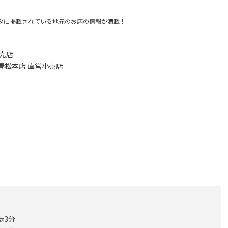
タに掲載されている
地元のお店の情報が満載！
売店
春松本店 直営小売店
歩3分