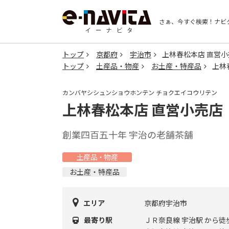
さぁ、今すぐ検索！
ナビ
トップ
京都府
宇治市
上林春松本店 直営小
トップ
土産品・物産
お土産・特産品
上林
カンバヤシシュンショウホンテン チョクエイコウリテン
上林春松本店 直営小売店
創業四百五十年 宇治の老舗茶舗
土産品・物産
お土産・特産品
エリア
京都府宇治市
最寄り駅
ＪＲ奈良線 宇治駅 から徒