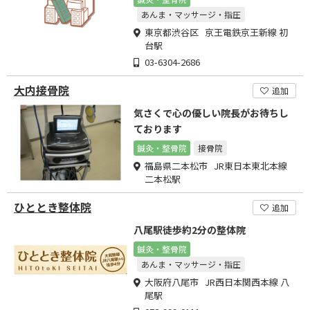
あんま・マッサージ・指圧
東京都渋谷区 京王電鉄京王新線 初
台駅
03-6304-2686
大内接骨院
追加
気さくで心の優しい院長がお待ちし
ております
鍼灸・整骨院
接骨院
福島県二本松市 JR東日本東北本線
二本松駅
ひととき整体院
追加
八尾駅徒歩約2分の整体院
鍼灸・整骨院
あんま・マッサージ・指圧
大阪府八尾市 JR西日本関西本線 八
尾駅