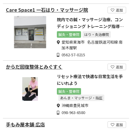
Care Space1 一石はり・マッサージ院
追加
院内での鍼・マッサージ治療、コン
ディショニング トレーニング指導、
訪問鍼・マッサージ治療
鍼灸・整骨院
はり・灸治療院
愛知県東海市 名古屋鉄道河和線 南
加木屋駅
0562-57-0215
からだ回復整体とみぐすく
追加
リセット療法で快適な日常生活を手
にいれよう
鍼灸・整骨院
あんま・マッサージ・指圧
沖縄県豊見城市
098-963-6580
手もみ屋本舗 広店
追加