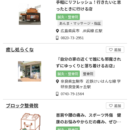
手軽にリフレッシュ！行きたいと思
ったときに行ける店
鍼灸・整骨院
あんま・マッサージ・指圧
広島県呉市 JR呉線 広駅
0823-73-2951
癒し処らくな
追加
『自分の家の近くで誰にも邪魔され
ずにゆっくりと落ち着けるお店』
鍼灸・整骨院
整骨院
奈良県生駒市 近鉄けいはんな線 学
研奈良登美ヶ丘駅
0743-79-1564
ブロック整骨院
追加
首肩や腰の痛み、スポーツ外傷 健
康のお悩みやからだの痛み、ぜひご
相談ください。
鍼灸・整骨院