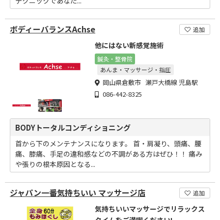
テクニックであなた...
ボディーバランスAchse
追加
他にはない新感覚施術
鍼灸・整骨院
あんま・マッサージ・指圧
岡山県倉敷市 瀬戸大橋線 児島駅
086-442-8325
BODYトータルコンディショニング
首から下のメンテナンスになります。 首・肩凝り、頭痛、腰
痛、膝痛、手足の違和感などの不調がある方はぜひ！！ 痛み
や張りの根本原因となる...
ジャパン一番気持ちいい マッサージ店
追加
気持ちいいマッサージでリラックス
タイムをご満喫ください!