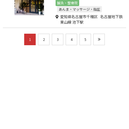
ます！
鍼灸・整骨院
あんま・マッサージ・指圧
愛知県名古屋市千種区 名古屋地下鉄
東山線 池下駅
1
2
3
4
5