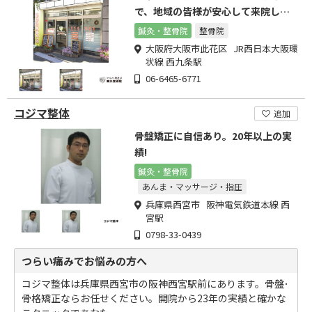
で、地域の皆様が安心して来院して
頂けます
鍼灸・整骨院
整骨院
大阪府大阪市此花区 JR西日本大阪環
状線 西九条駅
06-6465-6771
コジマ整体
追加
骨盤矯正に自信あり。20年以上の実
績!
鍼灸・整骨院
あんま・マッサージ・指圧
兵庫県西宮市 阪神電気鉄道本線 西
宮駅
0798-33-0439
つらい痛みでお悩みの方へ
コジマ整体は兵庫県西宮市の阪神西宮駅前にあります。骨盤･
骨格矯正ならお任せください。開院から23年の実績と確かな