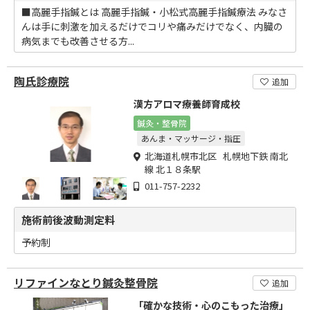
■高麗手指鍼とは 高麗手指鍼・小松式高麗手指鍼療法 みなさ
んは手に刺激を加えるだけでコリや痛みだけでなく、内臓の
病気までも改善させる方...
陶氏診療院
追加
漢方アロマ療養師育成校
鍼灸・整骨院
あんま・マッサージ・指圧
北海道札幌市北区 札幌地下鉄 南北
線 北１８条駅
011-757-2232
施術前後波動測定料
予約制
リファインなとり鍼灸整骨院
追加
「確かな技術・心のこもった治療」