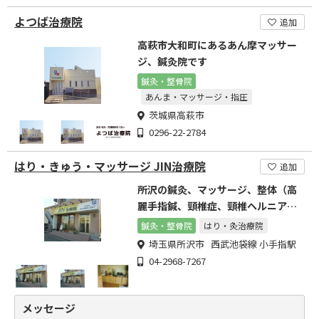
よつば治療院
追加
高萩市大和町にあるあん摩マッサー
ジ、鍼灸院です
鍼灸・整骨院
あんま・マッサージ・指圧
茨城県高萩市
0296-22-2784
はり・きゅう・マッサージ JIN治療院
追加
所沢の鍼灸、マッサージ、整体（高
麗手指鍼、頸椎症、頸椎ヘルニア）
なら
鍼灸・整骨院
はり・灸治療院
埼玉県所沢市 西武池袋線 小手指駅
04-2968-7267
メッセージ