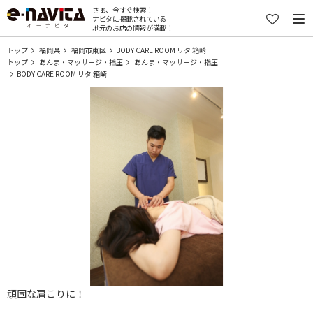
さぁ、今すぐ検索！
ナビタに掲載されている
地元のお店の情報が満載！
トップ
福岡県
福岡市東区
BODY CARE ROOM リタ 箱崎
トップ
あんま・マッサージ・指圧
あんま・マッサージ・指圧
BODY CARE ROOM リタ 箱崎
頑固な肩こりに！