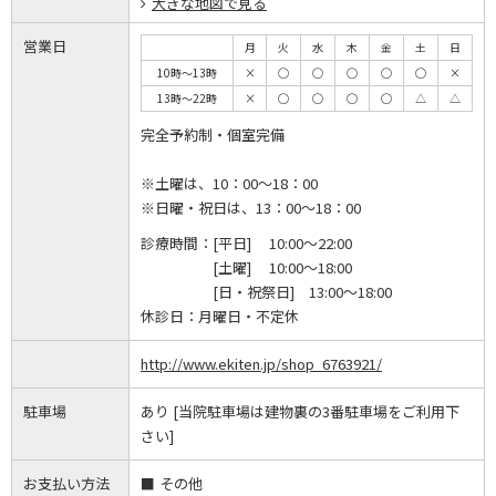
大きな地図で見る
営業日
月
火
水
木
金
土
日
10時～13時
×
◯
◯
◯
◯
◯
×
13時～22時
×
◯
◯
◯
◯
△
△
完全予約制・個室完備
※土曜は、10：00～18：00
※日曜・祝日は、13：00～18：00
診療時間：
[平日] 10:00～22:00
[土曜] 10:00～18:00
[日・祝祭日] 13:00～18:00
休診日：
月曜日・不定休
http://www.ekiten.jp/shop_6763921/
駐車場
あり [当院駐車場は建物裏の3番駐車場をご利用下
さい]
お支払い方法
その他