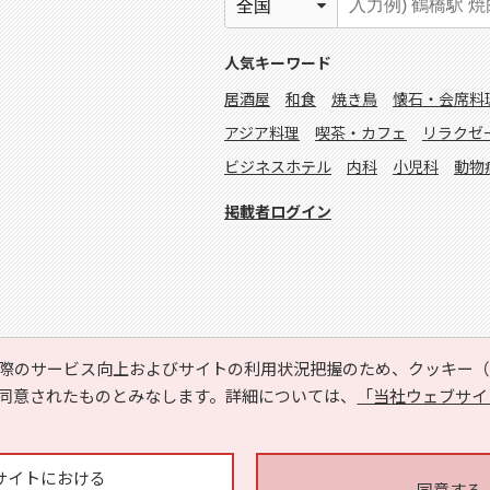
人気キーワード
居酒屋
和食
焼き鳥
懐石・会席料
アジア料理
喫茶・カフェ
リラクゼ
ビジネスホテル
内科
小児科
動物
掲載者ログイン
際のサービス向上およびサイトの利用状況把握のため、クッキー（C
同意されたものとみなします。詳細については、
「当社ウェブサイ
Copyright © HYOJITO.Co.,Ltd. All Rights Reserved.
サイトにおける
同意する