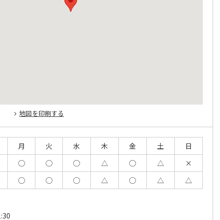
地図を印刷する
月
火
水
木
金
土
日
◯
◯
◯
△
◯
△
×
◯
◯
◯
△
◯
△
△
:30