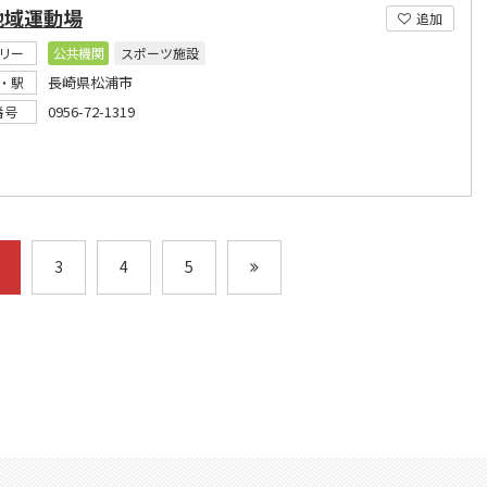
地域運動場
追加
リー
公共機関
スポーツ施設
長崎県松浦市
・駅
0956-72-1319
番号
3
4
5