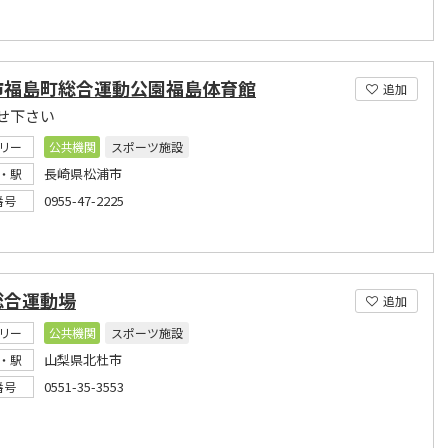
市福島町総合運動公園福島体育館
追加
せ下さい
リー
公共機関
スポーツ施設
長崎県松浦市
・駅
0955-47-2225
番号
総合運動場
追加
リー
公共機関
スポーツ施設
山梨県北杜市
・駅
0551-35-3553
番号