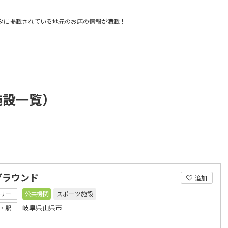
タに掲載されている
地元のお店の情報が満載！
施設一覧）
グラウンド
追加
リー
公共機関
スポーツ施設
岐阜県山県市
・駅