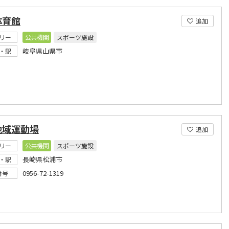
体育館
追加
リー
公共機関
スポーツ施設
岐阜県山県市
・駅
地域運動場
追加
リー
公共機関
スポーツ施設
長崎県松浦市
・駅
0956-72-1319
番号