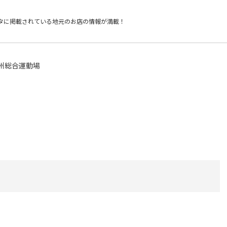
タに掲載されている
地元のお店の情報が満載！
州総合運動場