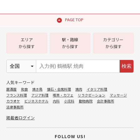
PAGE TOP
エリア
駅・路線
カテゴリー
から探す
から探す
から探す
検索
人気キーワード
居酒屋
和食
焼き鳥
懐石・会席料理
焼肉
イタリア料理
フランス料理
アジア料理
喫茶・カフェ
リラクゼーション
マッサージ
カラオケ
ビジネスホテル
内科
小児科
動物病院
会計事務所
法律事務所
掲載者ログイン
FOLLOW US!