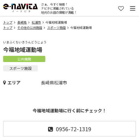
さぁ、今すぐ検索！
ナビタに掲載されている
地元のお店の情報が満載！
トップ
長崎県
松浦市
今福地域運動場
トップ
その他の公共施設
スポーツ施設
今福地域運動場
いまふくちいきうんどうじょう
今福地域運動場
公共機関
スポーツ施設
エリア
長崎県松浦市
今福地域運動場に行く前にチェック！
0956-72-1319