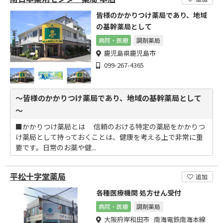
皆様のかかりつけ薬局であり、地域
の基幹薬局として
病院・医療
調剤薬局
鹿児島県鹿児島市
099-267-4365
～皆様のかかりつけ薬局であり、地域の基幹薬局として
～
■かかりつけ薬局とは 信頼のおける特定の薬局をかかりつ
け薬局として持っておくことは、健康を考える上で非常に重
要です。日常のお薬や健...
平松十字堂薬局
追加
各種医療機関 処方せん受付
病院・医療
調剤薬局
大阪府岸和田市 南海電鉄南海本線