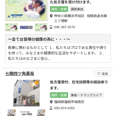
た処方箋を受け付けます。
病院・医療
調剤薬局
神奈川県横浜市旭区 相模鉄道本線
三ツ境駅
045-367-3570
～全ては皆様の健康の為に・・・～
医療に携わるものとして １．私たちはプロである責任や誇り
を持って、みなさまの健康的な生活をサポートします。 ２．
私たちはみなさまに安心...
七隈四ツ角薬局
追加
処方箋受付、在宅訪問等の相談承り
ます。
病院・医療
薬局・ドラッグストア
福岡県福岡市城南区
092-874-5055