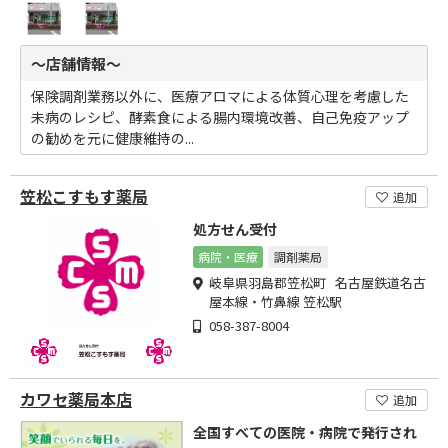
～店舗情報～
保険調剤業務以外に、医療アロマによる体質心理を考慮した
未病のレシピ、酵素食による腸内環境改善、自己免疫アップ
の勧めを元に健康維持の...
笠松こすもす薬局
追加
処方せん受付
病院・医療
調剤薬局
岐阜県羽島郡笠松町 名古屋鉄道名古
屋本線・竹鼻線 笠松駅
058-387-8004
カワセ薬局本店
追加
全国すべての医院・病院で発行され