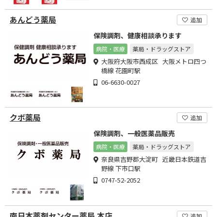
あんどう薬局
追加
保険調剤、健康相談承ります
病院・医療
薬局・ドラッグストア
大阪府大阪市西成区 大阪メトロ四つ
橋線 花園町駅
06-6630-0027
クボ薬局
追加
保険調剤、一般医薬品販売
病院・医療
薬局・ドラッグストア
奈良県吉野郡大淀町 近畿日本鉄道吉
野線 下市口駅
0747-52-2052
南日本薬剤センター薬局 本店
追加