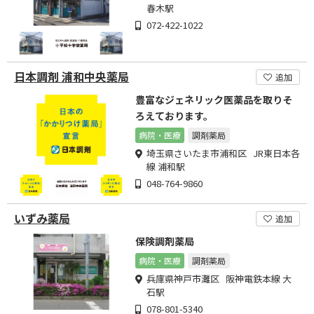
春木駅
072-422-1022
日本調剤 浦和中央薬局
追加
豊富なジェネリック医薬品を取りそ
ろえております。
病院・医療
調剤薬局
埼玉県さいたま市浦和区 JR東日本各
線 浦和駅
048-764-9860
いずみ薬局
追加
保険調剤薬局
病院・医療
調剤薬局
兵庫県神戸市灘区 阪神電鉄本線 大
石駅
078-801-5340