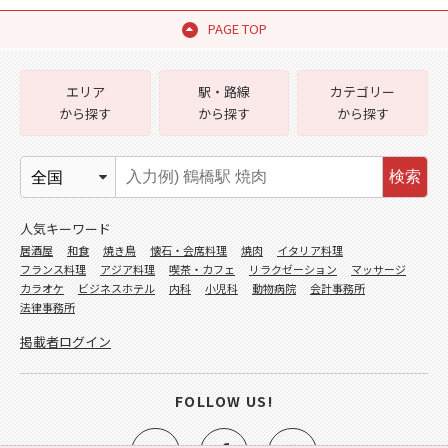
PAGE TOP
エリア
駅・路線
カテゴリー
から探す
から探す
から探す
検索
人気キーワード
居酒屋
和食
焼き鳥
懐石・会席料理
焼肉
イタリア料理
フランス料理
アジア料理
喫茶・カフェ
リラクゼーション
マッサージ
カラオケ
ビジネスホテル
内科
小児科
動物病院
会計事務所
法律事務所
掲載者ログイン
FOLLOW US!