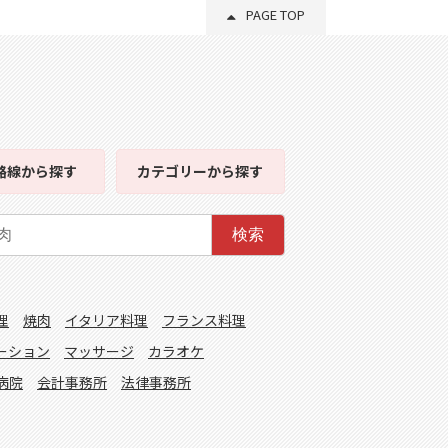
PAGE TOP
路線
から探す
カテゴリー
から探す
検索
理
焼肉
イタリア料理
フランス料理
ーション
マッサージ
カラオケ
病院
会計事務所
法律事務所