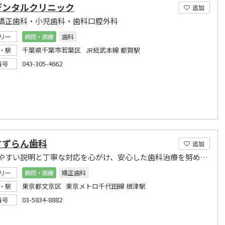
デンタルクリニック
追加
矯正歯科・小児歯科・歯科口腔外科
リー
病院・医療
歯科
千葉県千葉市若葉区 JR総武本線 都賀駅
・駅
043-305-4662
番号
すずらん歯科
追加
わかりやすい説明と丁寧な対応を心がけ、安心した歯科治療を努めてまいります。
リー
病院・医療
矯正歯科
東京都文京区 東京メトロ千代田線 根津駅
・駅
03-5834-8882
番号