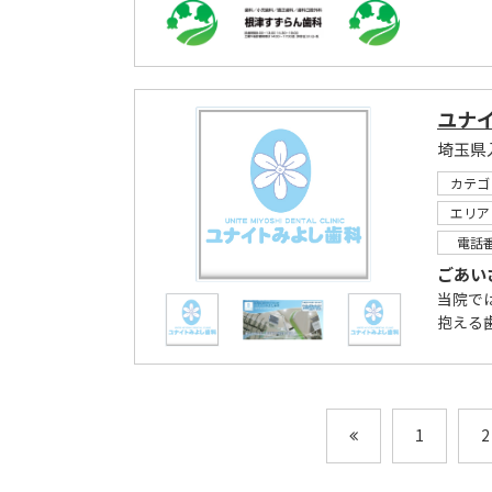
ユナ
埼玉県
カテゴ
エリア
電話
ごあい
当院で
抱える
1
2