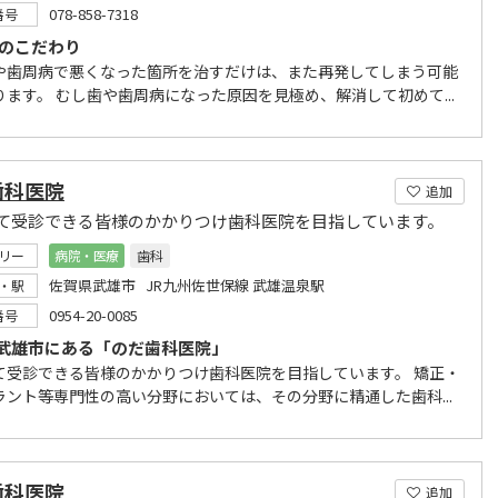
078-858-7318
番号
院のこだわり
や歯周病で悪くなった箇所を治すだけは、また再発してしまう可能
ります。 むし歯や歯周病になった原因を見極め、解消して初めて...
歯科医院
追加
て受診できる皆様のかかりつけ歯科医院を目指しています。
リー
病院・医療
歯科
佐賀県武雄市 JR九州佐世保線 武雄温泉駅
・駅
0954-20-0085
番号
武雄市にある「のだ歯科医院」
て受診できる皆様のかかりつけ歯科医院を目指しています。 矯正・
ラント等専門性の高い分野においては、その分野に精通した歯科...
歯科医院
追加