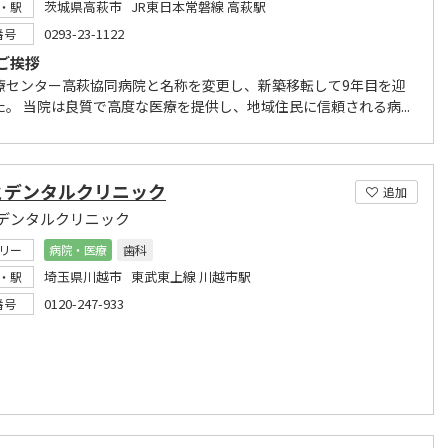
茨城県高萩市 JR東日本常磐線 高萩駅
・駅
0293-23-1122
番号
ご挨拶
療センター高萩協同病院と名称を変更し、新築移転して9年目を迎
た。 当院は良質で高度な医療を提供し、地域住民に信頼される病...
とデンタルクリニック
追加
デンタルクリニック
リー
病院・医療
歯科
埼玉県川越市 東武東上線 川越市駅
・駅
0120-247-933
番号