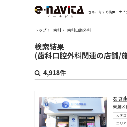
さぁ、今すぐ検索！
ナビ
トップ
歯科
歯科口腔外科
検索結果
(歯科口腔外科関連の店舗/
4,918件
なさ
東灘区
カテゴ
エリア