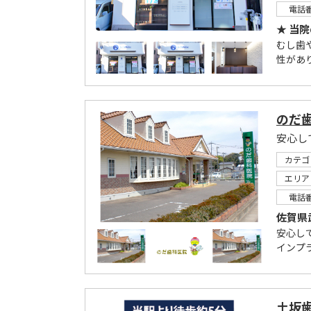
電話
★ 当
むし歯
性があ
のだ
安心し
カテゴ
エリア
電話
佐賀県
安心し
インプ
土坂