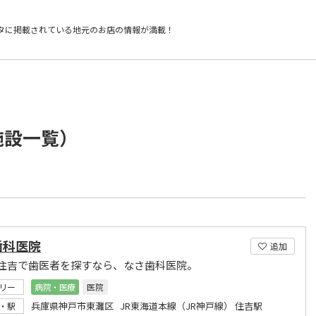
タに掲載されている
地元のお店の情報が満載！
施設一覧）
歯科医院
追加
住吉で歯医者を探すなら、なさ歯科医院。
リー
病院・医療
医院
兵庫県神戸市東灘区 JR東海道本線（JR神戸線） 住吉駅
・駅