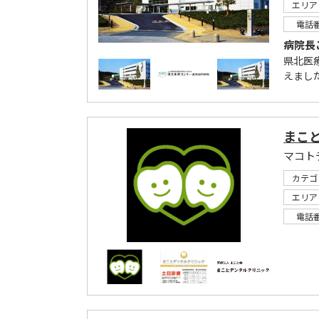
エリア
電話
病院長
県北医
えまし
まこ
マコト
カテゴ
エリア
電話