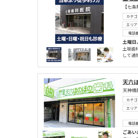
【七条
カテゴ
エリア
電話
土曜日
土坂歯
して通
天六
カテゴ
エリア
電話
ごあい