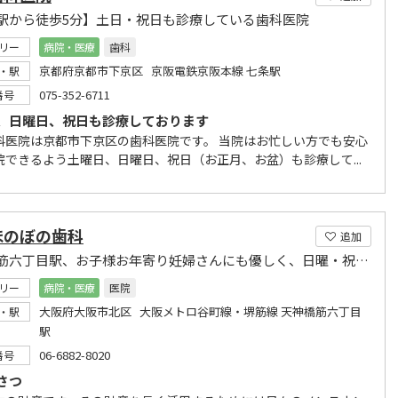
駅から徒歩5分】土日・祝日も診療している歯科医院
リー
病院・医療
歯科
京都府京都市下京区 京阪電鉄京阪本線 七条駅
・駅
075-352-6711
番号
、日曜日、祝日も診療しております
科医院は京都市下京区の歯科医院です。 当院はお忙しい方でも安心
院できるよう土曜日、日曜日、祝日（お正月、お盆）も診療して...
ほのぼの歯科
追加
天神橋筋六丁目駅、お子様お年寄り妊婦さんにも優しく、日曜・祝日診療・21:00まで。
リー
病院・医療
医院
大阪府大阪市北区 大阪メトロ谷町線・堺筋線 天神橋筋六丁目
・駅
駅
06-6882-8020
番号
さつ