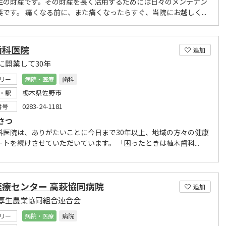
生の財産です。その財産を長く活用するためには日々のメンテナン
要です。 痛くなる前に、また痛くなったらすぐ、当院にお越しく...
歯科医院
追加
に開業して30年
リー
病院・医療
歯科
栃木県佐野市
・駅
0283-24-1181
番号
さつ
科医院は、ありがたいことに今日まで30年以上、地域の方々の健康
ートを続けさせていただいています。 「困ったときは植木歯科...
医療センター 高萩協同病院
追加
厚生農業協同組合連合会
リー
病院・医療
病院