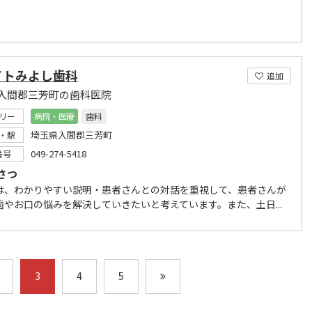
イトみよし歯科
追加
入間郡三芳町の歯科医院
リー
病院・医療
歯科
埼玉県入間郡三芳町
・駅
049-274-5418
番号
さつ
は、わかりやすい説明・患者さんとの対話を重視して、患者さんが
歯やお口の悩みを解決していきたいと考えています。また、土日...
3
4
5