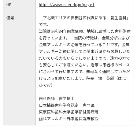
HP
https://www.aisei-dc.jp/page1
備考
下北沢エリアの世田谷区代沢にある「愛生歯科」
です。
当院は昭和34年開業依頼、地域に密着した歯科治療
を行っています。 当院の特徴は、金属分析および
金属アレルギーの治療を行っていることです。金属
アレルギー治療に関しては関東近県からお越しいた
だいている方もいらっしゃいますので、遠方の方で
も安心してご来院ください。治療は患者様のペース
に合わせて行いますので、無理なく通院していただ
けるよう配慮いたします。院長 埴 英郎（はに
ひでお）
歯科医師 歯学博士
日本捕綴歯科学会認定 専門医
東京医科歯科大学歯学部付属病院
歯科アレルギー外来客員臨床教授