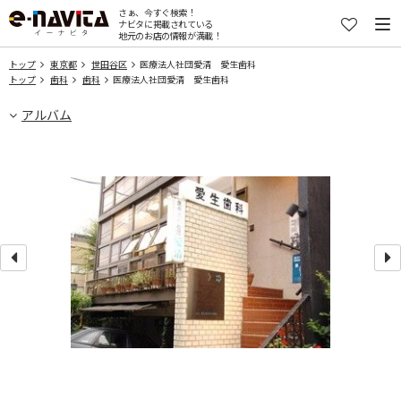
さぁ、今すぐ検索！
ナビタに掲載されている
地元のお店の情報が満載！
トップ
東京都
世田谷区
医療法人社団愛清 愛生歯科
トップ
歯科
歯科
医療法人社団愛清 愛生歯科
アルバム