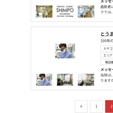
メッセ
歯医者
クでは
とう
カテゴ
エリア
電話
メッセ
当院は
ります
1
2