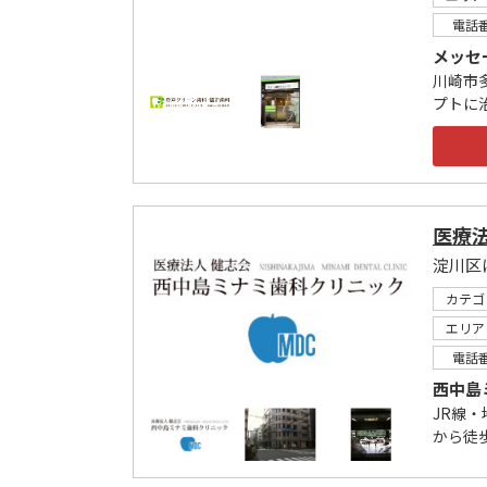
電話
メッセ
川崎市
プトに
医療
淀川区
カテゴ
エリア
電話
西中島
JR線
から徒