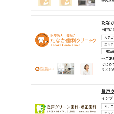
液の状
たな
カテゴ
エリア
電話
～ごあ
はじめ
うとど
登戸
カテゴ
エリア