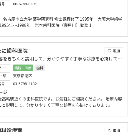
06-6744-8385
番号
年 名古屋市立大学 薬学研究科 修士課程修了 1995年 大阪大学歯学
 1995年～1998年 岩本歯科医院（寝屋川）勤務 1...
たに歯科医院
追加
治療内容をきちんと説明して、分かりやすく丁寧な診療を心掛けております。
リー
病院・医療
歯科
東京都港区
・駅
03-5798-4182
番号
ージ
金高輪駅近くの歯科医院です。お気軽にご相談ください。 治療内容
んと説明して、分かりやすく丁寧な診療を心掛けております。
歯科診療室
追加