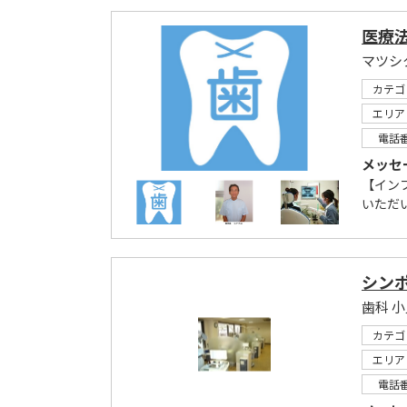
医療
マツシ
カテゴ
エリア
電話
メッセ
【イン
いただ
シン
歯科 
カテゴ
エリア
電話