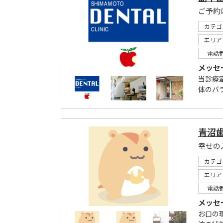
ご予約
カテゴ
エリア
電話
メッセ
当診療
体のバ
青沼歯科
幸せの
カテゴ
エリア
電話
メッセ
お口の