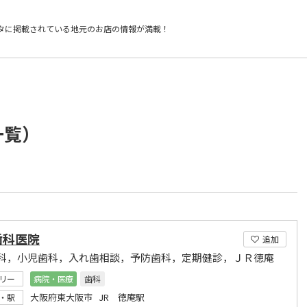
タに掲載されている
地元のお店の情報が満載！
一覧）
歯科医院
追加
科，小児歯科，入れ歯相談，予防歯科，定期健診，ＪＲ徳庵
リー
病院・医療
歯科
大阪府東大阪市 JR 徳庵駅
・駅