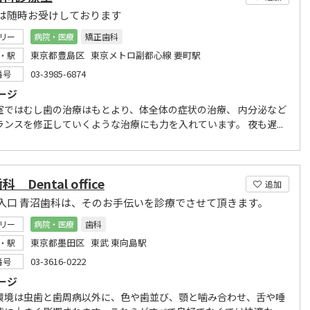
は随時お受けしております
リー
病院・医療
矯正歯科
東京都豊島区 東京メトロ副都心線 要町駅
・駅
03-3985-6874
番号
ージ
室ではむし歯の治療はもとより、体全体の症状の治療、 内分泌など
ランスを修正していくような治療にも力を入れています。 夜も遅...
 Dental office
追加
入口 青沼歯科は、そのお手伝いを診療でさせて頂きます。
リー
病院・医療
歯科
東京都墨田区 東武 東向島駅
・駅
03-3616-0222
番号
ージ
環境は虫歯と歯周病以外に、色や歯並び、顎と噛み合わせ、舌や唾