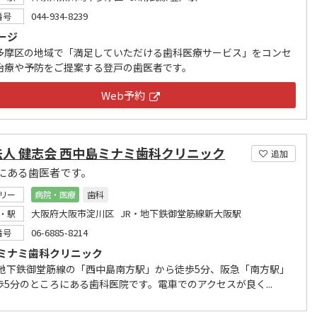
044-934-8239
番号
ージ
多摩区の地域で「満足していただける歯科医療サービス」をコンセ
治療や予防をご提案する登戸の歯医者です。
Web予約
法人 健志会 西中島ミナミ歯科クリニック
追加
にある歯医者です。
リー
病院・医療
歯科
大阪府大阪市淀川区 JR・地下鉄御堂筋線新大阪駅
・駅
06-6885-8214
番号
ミナミ歯科クリニック
・地下鉄御堂筋線の「西中島南方駅」から徒歩5分、阪急「南方駅」
歩5分のところにある歯科医院です。電車でのアクセスが良く...