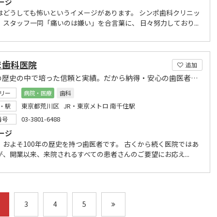
ージ
はどうしても怖いというイメージがあります。 シンポ歯科クリニッ
、スタッフ一同「痛いのは嫌い」を合言葉に、 日々努力しており...
ま歯科医院
追加
100年の歴史の中で培った信頼と実績。だから納得・安心の歯医者さん。
リー
病院・医療
歯科
東京都荒川区 JR・東京メトロ 南千住駅
・駅
03-3801-6488
番号
ージ
、およそ100年の歴史を持つ歯医者です。 古くから続く医院ではあ
が、開業以来、来院されるすべての患者さんのご要望にお応え...
3
4
5