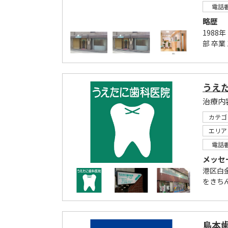
電話
略歴
1988
部 卒業
うえ
カテゴ
エリア
電話
メッセ
港区白
をきち
島本