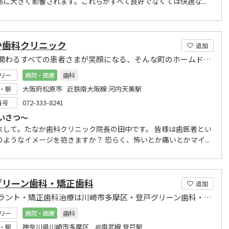
態に大きく影響されます。これらがすべて良好でなくては快適な...
か歯科クリニック
追加
当院に関わるすべての患者さまが笑顔になる、そんな町のホームドクターを目指しております。
リー
病院・医療
歯科
大阪府松原市 近鉄南大阪線 河内天美駅
・駅
072-333-8241
番号
いさつ～
まして。たなか歯科クリニック院長の田中です。 皆様は歯医者とい
のようなイメージを抱きますか？ 恐らく、怖いとか痛いとかマイ...
グリーン歯科・矯正歯科
追加
インプラント・矯正歯科治療は川崎市多摩区・登戸グリーン歯科・矯正歯科まで
リー
病院・医療
歯科
神奈川県川崎市多摩区 JR南武線 登戸駅
・駅