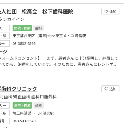
法人社団 松高会 松下歯科医院
追加
タシカイイン
リー
病院・医療
歯科
東京都台東区 (電車)<br>東京メトロ 湯島駅
・駅
03-3832-6566
番号
ージ
フォームドコンセント】 まず、患者さんに十分説明し、納得して
いてから、治療をしています。そのために、患者さんにレントゲ...
ポ歯科クリニック
追加
小児歯科 矯正歯科 歯科口膣外科
リー
病院・医療
歯科
埼玉県鴻巣市 JR 鴻巣駅
・駅
048-543-5678
番号