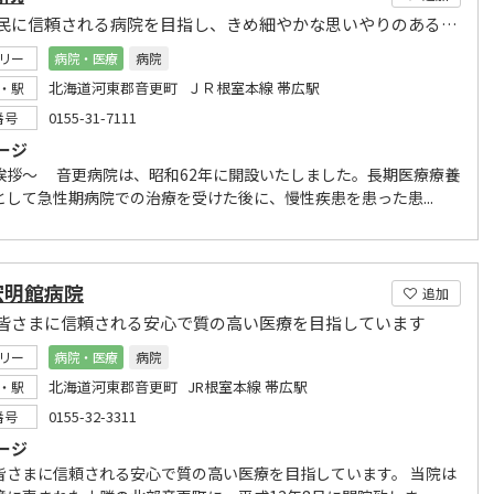
地域住民に信頼される病院を目指し、きめ細やかな思いやりのある医療サービスを提供する。
リー
病院・医療
病院
北海道河東郡音更町 ＪＲ根室本線 帯広駅
・駅
0155-31-7111
番号
ージ
挨拶～ 音更病院は、昭和62年に開設いたしました。長期医療療養
として急性期病院での治療を受けた後に、慢性疾患を患った患...
宏明館病院
追加
皆さまに信頼される安心で質の高い医療を目指しています
リー
病院・医療
病院
北海道河東郡音更町 JR根室本線 帯広駅
・駅
0155-32-3311
番号
ージ
皆さまに信頼される安心で質の高い医療を目指しています。 当院は