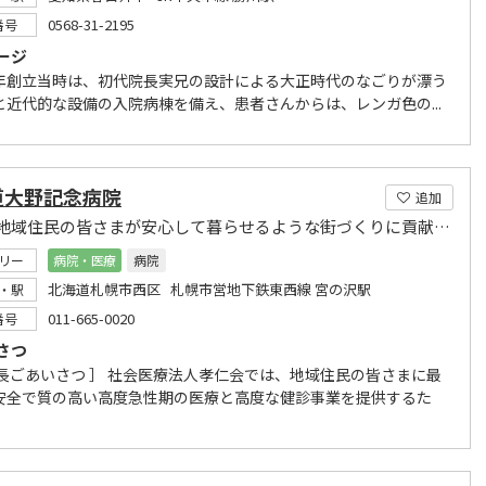
0568-31-2195
番号
ージ
年創立当時は、初代院長実兄の設計による大正時代のなごりが漂う
と近代的な設備の入院病棟を備え、患者さんからは、レンガ色の...
道大野記念病院
追加
北海道地域住民の皆さまが安心して暮らせるような街づくりに貢献するよう努力してまいります。
リー
病院・医療
病院
北海道札幌市西区 札幌市営地下鉄東西線 宮の沢駅
・駅
011-665-0020
番号
さつ
事長ごあいさつ ］ 社会医療法人孝仁会では、地域住民の皆さまに最
安全で質の高い高度急性期の医療と高度な健診事業を提供するた