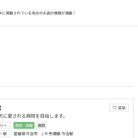
タに掲載されている
地元のお店の情報が満載！
）
院
追加
方に愛される病院を目指します。
リー
病院・医療
病院
愛媛県今治市 ＪＲ予讃線 今治駅
・駅