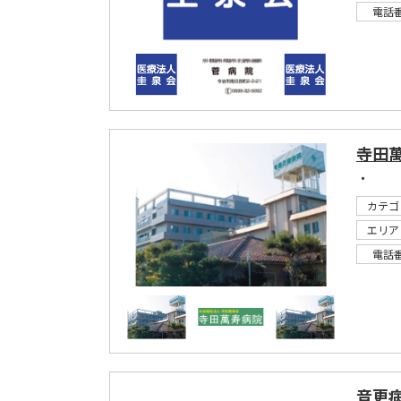
電話
寺田
・
カテゴ
エリア
電話
音更