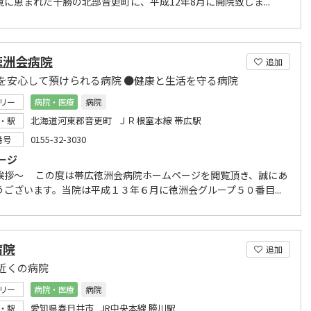
境に恵まれた十勝の北部音更町に、平成12年8月に開院致しま...
徳洲会病院
追加
を安心して預けられる病院 ●健康と生活を守る病院
リー
病院・医療
病院
北海道河東郡音更町 ＪＲ根室本線 帯広駅
・駅
0155-32-3030
番号
ージ
挨拶～ この度は帯広徳洲会病院ホームページを閲覧頂き、誠にあ
うございます。当院は平成１３年６月に徳洲会グループ５０番目...
病院
追加
近くの病院
リー
病院・医療
病院
愛知県春日井市 JR中央本線 勝川駅
・駅