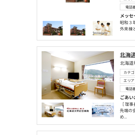
電話
メッセ
昭和３
外来棟
北海
カテゴ
エリア
電話
ごあい
［ 理
先端の
め...