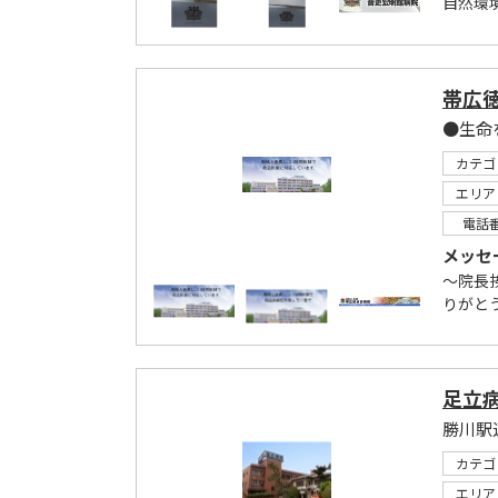
自然環
帯広
●生命
カテゴ
エリア
電話
メッセ
～院長
りがと
足立
勝川駅
カテゴ
エリア