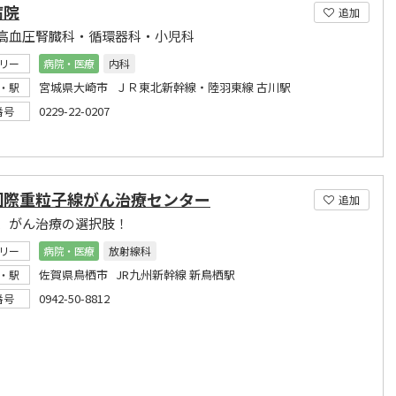
病院
追加
高血圧腎臓科・循環器科・小児科
リー
病院・医療
内科
宮城県大崎市 ＪＲ東北新幹線・陸羽東線 古川駅
・駅
0229-22-0207
番号
国際重粒子線がん治療センター
追加
、がん治療の選択肢！
リー
病院・医療
放射線科
佐賀県鳥栖市 JR九州新幹線 新鳥栖駅
・駅
0942-50-8812
番号