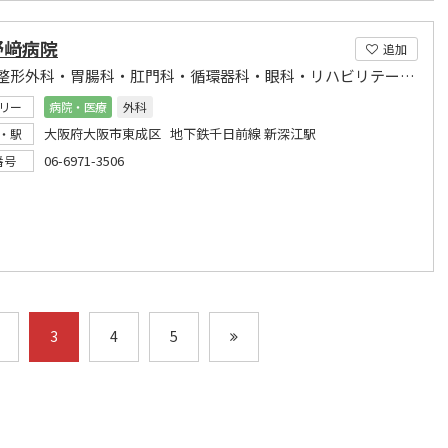
野﨑病院
追加
外科・整形外科・胃腸科・肛門科・循環器科・眼科・リハビリテーション科・マンモグラフィー検査・労災・産業医
リー
病院・医療
外科
大阪府大阪市東成区 地下鉄千日前線 新深江駅
・駅
06-6971-3506
番号
3
4
5