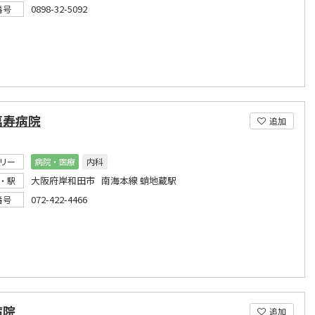
0898-32-5092
番号
萬寿病院
追加
リー
病院・医療
内科
大阪府岸和田市 南海本線 蛸地蔵駅
・駅
072-422-4466
番号
病院
追加