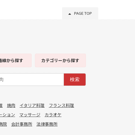
PAGE TOP
路線
から探す
カテゴリー
から探す
検索
理
焼肉
イタリア料理
フランス料理
ーション
マッサージ
カラオケ
病院
会計事務所
法律事務所