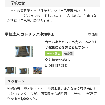
―学校理念―
＊～教育哲学～＊ 『生徒がもつ「自己表現能力」を、
どこまでも伸ばすこと。』 人はみな、生まれな
がらに「自己実現の能力」を...
学校法人 カトリック沖縄学園
追加
今日もあたらしい出会い。あたらし
い発見に心をおどらせなが
ら・・・・。
学校・教育
保育園
沖縄県宜野湾市
098-897-3393
メッセージ
沖縄の青い空と海・・・・ 沖縄本島のまんなか宜野湾市にミ
ッションスクールが。 保育園から幼稚園。小学校。中学高等
学校まで1,000名を...