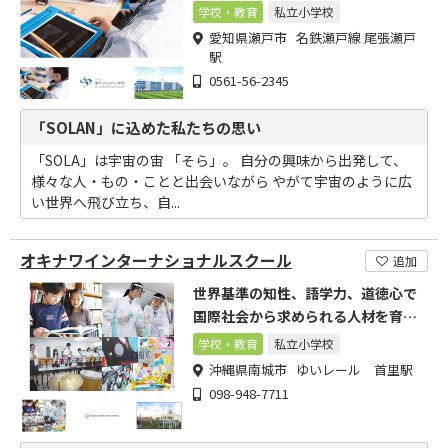
学校・教育
私立小学校
愛知県瀬戸市 名鉄瀬戸線 尾張瀬戸
駅
0561-56-2345
「SOLAN」に込めた私たちの思い
「SOLA」は宇宙の宙 「そら」。 自分の興味から出発して、
様々な人・もの・ことと出会いながら やがて宇宙のように広
い世界へ飛び立ち、自...
オキナワインターナショナルスクール
追加
世界基準の知性、語学力、道徳心で
国際社会から求められる人材を育て
ます
学校・教育
私立小学校
沖縄県南城市 ゆいレール 首里駅
098-948-7711