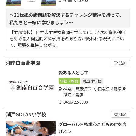
0466-84-3800
～21世紀の諸問題を解決するチャレンジ精神を持って、
私たちと一緒に学びましょう～
【学部情報】 日本大学生物資源科学部では、地球の資源利用
をめぐる人間活動と科学技術のあり方が問われる現代におい
て、環境を維持しながら...
湘南白百合学園
追加
愛ある人として
学校・教育
私立小学校
神奈川県藤沢市 小田急江ノ島線 片
瀬江ノ島駅
0466-22-0200
瀬戸SOLAN小学校
追加
グローバル×探求心こどもの宙を広
げよう