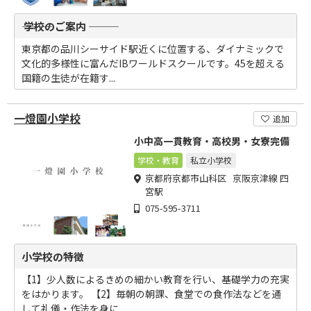
――― 学校のご案内 ―――
東京都の品川シーサイド駅近くに位置する、ダイナミックで
文化的多様性に富んだIBワールドスクールです。45を超える
国籍の生徒が在籍す...
一燈園小学校
追加
小中高一貫教育・高校男・女寮完備
学校・教育
私立小学校
京都府京都市山科区 京阪京津線 四
宮駅
075-595-3711
小学校の特徴
【1】少人数によるきめの細かい教育を行い、基礎学力の充実
をはかります。 【2】毎朝の朝課、食堂での食作法などを通
して礼儀・作法を身に...