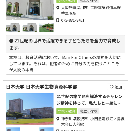
大阪府寝屋川市 京阪電気鉄道本線
香里園駅
072-831-8451
● 21世紀の世界で活躍できる子どもたちを全力で育成し
ます。
本校は、教育活動において、Man For Othersの精神を大切に
しています。それは、他者のために自分の力を使うことこそ
が人間の本当...
日本大学 日本大学生物資源科学部
追加
21世紀の諸問題を解決するチャレン
ジ精神を持って、私たちと一緒に学
びましょう。
学校・教育
私立小学校
神奈川県藤沢市 小田急電鉄江ノ島線
六会日大前駅