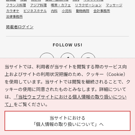
フランス料理
アジア料理
喫茶・カフェ
リラクゼーション
マッサージ
カラオケ
ビジネスホテル
内科
小児科
動物病院
会計事務所
法律事務所
掲載者ログイン
FOLLOW US!
当サイトでは、利用者が当サイトを閲覧する際のサービス向
上およびサイトの利用状況把握のため、クッキー（Cookie）
を使用しています。当サイトでは閲覧を継続されることで、ク
e-NAVITA（イーナビタ）とは？
お気に入り
ヘルプ
ッキーの使用に同意されたものとみなします。詳細について
利用規約
個人情報の取り扱いについて
運営会社
は、
「当社ウェブサイトにおける個人情報の取り扱いについ
サイトマップ
広告掲載に関するお問い合わせ
て」
をご覧ください。
サイトの内容に関するお問い合わせ
当サイトにおける
「個人情報の取り扱いについて」へ