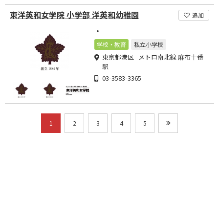
東洋英和女学院 小学部 洋英和幼稚園
追加
・
学校・教育
私立小学校
東京都港区 メトロ南北線 麻布十番
駅
03-3583-3365
1
2
3
4
5