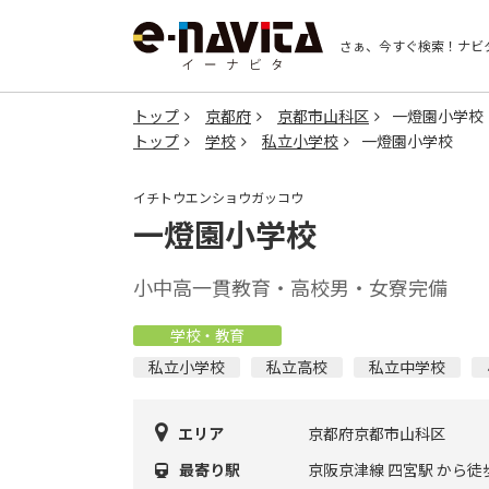
さぁ、今すぐ検索！
ナビ
トップ
京都府
京都市山科区
一燈園小学校
トップ
学校
私立小学校
一燈園小学校
イチトウエンショウガッコウ
一燈園小学校
小中高一貫教育・高校男・女寮完備
学校・教育
私立小学校
私立高校
私立中学校
エリア
京都府京都市山科区
最寄り駅
京阪京津線 四宮駅 から徒