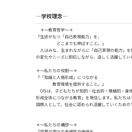
―学校理念―
＊～教育哲学～＊
『生徒がもつ「自己表現能力」を、
どこまでも伸ばすこと。』
人はみな、生まれながらに「自己実現の能力」を
の変化やニーズに即応しながら、逞しく活躍してい
＊～私たちの役割～＊
『「知識と人格形成」につながる
教育環境を提供すること。』
OISは、子どもたちが知的・社会的・情緒的・身
形成全体につながる教育」を発信します。私たちは
国際人として、社会に認められ活躍していくための
＊～私たちの構想～＊
『世界の国々の多様性や価値を