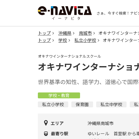
さぁ、今すぐ検索！
ナビ
トップ
沖縄県
南城市
オキナワインターナ
トップ
学校
私立小学校
オキナワインター
オキナワインターナショナルスクール
オキナワインターナショ
世界基準の知性、語学力、道徳心で国際
学校・教育
私立小学校
保育園
私立中学校
私
エリア
沖縄県南城市
最寄り駅
ゆいレール 首里駅 から