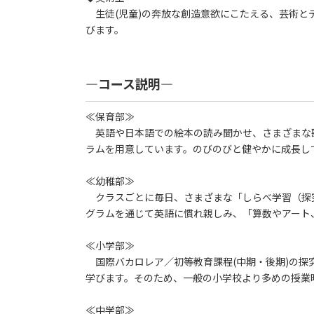
生徒(児童)の奔放な創造意欲にこたえる、芸術と
びます。
―コース説明―
≪保育部≫
英語や日本語での絵本の読み聞かせ、さまざまな
ラムを用意しています。のびのびと健やかに成長し
≪幼稚部≫
クラスごとに毎日、さまざまな「しらべ学習（探
グラムを通じて英語に慣れ親しみ、「算数やアート
≪小学部≫
国際バカロレア／初等教育課程(中期・後期)の探
学びます。そのため、一般の小学校より多めの授業
≪中学部≫