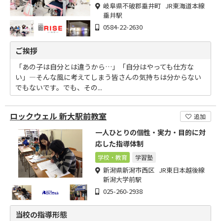
岐阜県不破郡垂井町 JR東海道本線
垂井駅
0584-22-2630
ご挨拶
「あの子は自分とは違うから…」「自分はやっても仕方な
い」―そんな風に考えてしまう皆さんの気持ちは分からない
でもないです。でも、その...
ロックウェル 新大駅前教室
追加
一人ひとりの個性・実力・目的に対
応した指導体制
学校・教育
学習塾
新潟県新潟市西区 JR東日本越後線
新潟大学前駅
025-260-2938
当校の指導形態