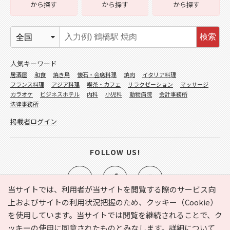
から探す
から探す
から探す
検索
人気キーワード
居酒屋
和食
焼き鳥
懐石・会席料理
焼肉
イタリア料理
フランス料理
アジア料理
喫茶・カフェ
リラクゼーション
マッサージ
カラオケ
ビジネスホテル
内科
小児科
動物病院
会計事務所
法律事務所
掲載者ログイン
FOLLOW US!
当サイトでは、利用者が当サイトを閲覧する際のサービス向
上およびサイトの利用状況把握のため、クッキー（Cookie）
を使用しています。当サイトでは閲覧を継続されることで、ク
e-NAVITA（イーナビタ）とは？
お気に入り
ヘルプ
ッキーの使用に同意されたものとみなします。詳細について