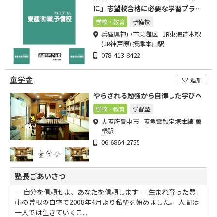
に」志望校合格に必要な学習プラン
を作り上げます。
学校・教育
予備校
兵庫県神戸市東灘区 JR東海道本線
(JR神戸線) 摂津本山駅
078-413-8422
童学舎
追加
やらされる勉強から自律した学びへ
学校・教育
学習塾
大阪府豊中市 阪急電鉄宝塚本線 曽
根駅
06-6864-2755
塾長ごあいさつ
― 自分を信頼せよ、あなたを信頼します ― 生まれ育った豊
中の曽根の自宅で2008年4月より私塾を始めました。 人間は
一人では生きていくこ...