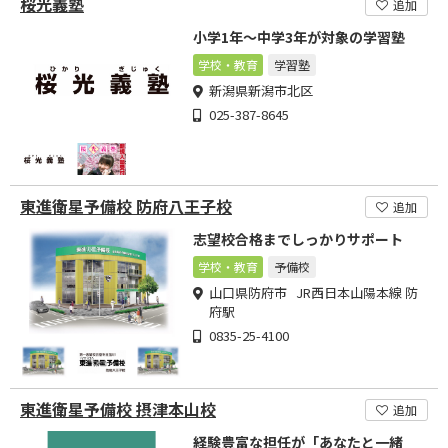
桜光義塾
追加
小学1年～中学3年が対象の学習塾
学校・教育
学習塾
新潟県新潟市北区
025-387-8645
東進衛星予備校 防府八王子校
追加
志望校合格までしっかりサポート
学校・教育
予備校
山口県防府市 JR西日本山陽本線 防
府駅
0835-25-4100
東進衛星予備校 摂津本山校
追加
経験豊富な担任が「あなたと一緒