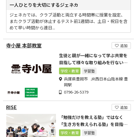
一人ひとりを大切にするジェネカ
ジェネカでは、クラブ活動と両立する時間帯に授業を設定、
またクラブ活動が休止するテスト前1週間は、土日・祝日を含
めて早い時間から連日...
寺小屋 本部教室
追加
生徒と親が一緒になって学ぶ共育を
目指して様々な取り組みを行ないま
す
学校・教育
学習塾
兵庫県豊岡市 JR西日本山陰本線 豊
岡駅
0796-26-5379
RISE
追加
「勉強だけを教える塾」ではなく
「生き方を教えられる塾」を目指し
ます！
学校・教育
学習塾