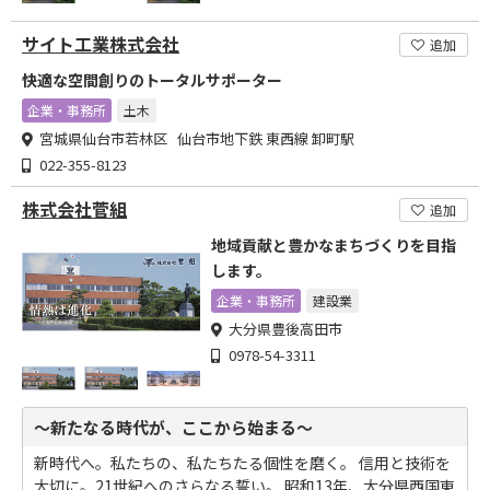
サイト工業株式会社
追加
快適な空間創りのトータルサポーター
企業・事務所
土木
宮城県仙台市若林区 仙台市地下鉄 東西線 卸町駅
022-355-8123
株式会社菅組
追加
地域貢献と豊かなまちづくりを目指
します。
企業・事務所
建設業
大分県豊後高田市
0978-54-3311
～新たなる時代が、ここから始まる～
新時代へ。私たちの、私たちたる個性を磨く。 信用と技術を
大切に。21世紀へのさらなる誓い。 昭和13年、大分県西国東