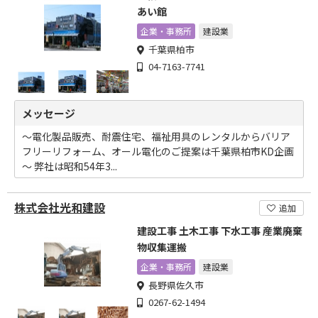
あい館
企業・事務所
建設業
千葉県柏市
04-7163-7741
メッセージ
～電化製品販売、耐震住宅、福祉用具のレンタルからバリア
フリーリフォーム、オール電化のご提案は千葉県柏市KD企画
～ 弊社は昭和54年3...
株式会社光和建設
追加
建設工事 土木工事 下水工事 産業廃棄
物収集運搬
企業・事務所
建設業
長野県佐久市
0267-62-1494