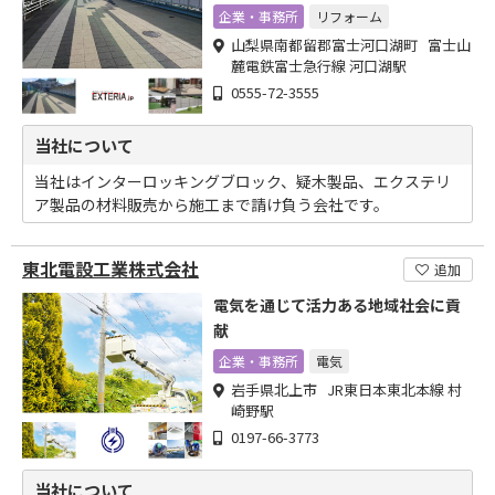
工まで
企業・事務所
リフォーム
山梨県南都留郡富士河口湖町 富士山
麓電鉄富士急行線 河口湖駅
0555-72-3555
当社について
当社はインターロッキングブロック、疑木製品、エクステリ
ア製品の材料販売から施工まで請け負う会社です。
東北電設工業株式会社
追加
電気を通じて活力ある地域社会に貢
献
企業・事務所
電気
岩手県北上市 JR東日本東北本線 村
崎野駅
0197-66-3773
当社について