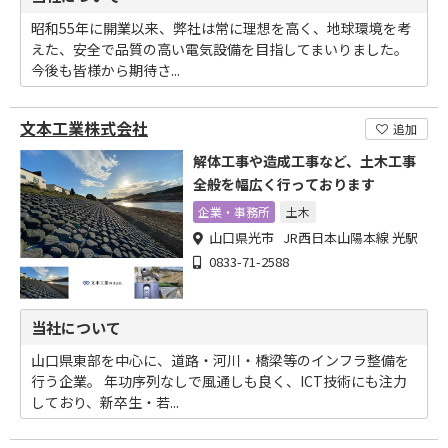
昭和55年に開業以来、弊社は常に理想を高く、地球環境を考
えた、安全で品質の高い電気設備を目指してまいりました。
今後も皆様から期待さ...
文本工業株式会社
追加
解体工事や造成工事など、土木工事
全般を幅広く行っております
企業・事務所
土木
山口県光市 JR西日本山陽本線 光駅
0833-71-2588
当社について
山口県東部を中心に、道路・河川・橋梁等のインフラ整備を
行う企業。 年功序列なしで風通しも良く、ICT技術にも注力
しており、新卒生・若...