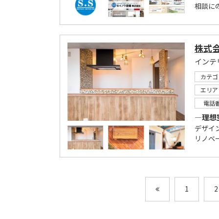
相談に
株式会
カテゴ
エリア
電話
―理想
デザイ
リノベ
1
2