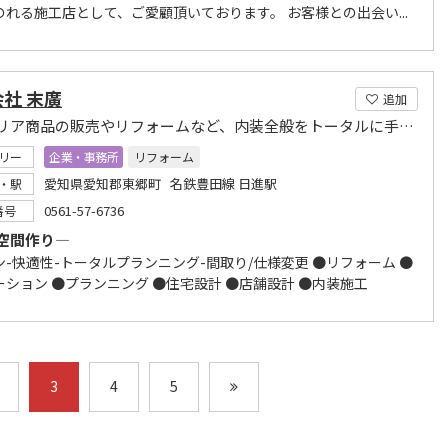
のれる施工店として、ご愛顧頂いております。 お客様との出会い...
社 末廣
追加
インテリア商品の販売やリフォームなど、内装全般をトータルに手掛けます
リー
企業・事務所
リフォーム
愛知県愛知郡東郷町 名鉄豊田線 日進駅
・駅
0561-57-6736
番号
空間作り―
ン-快適性-トータルプランニング-間取り/仕様変更 ●リフォーム ●
ーション ●プランニング ●住宅設計 ●店舗設計 ●内装施工
3
4
5