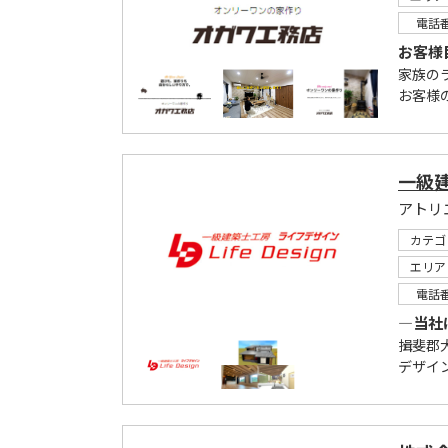
電話
お客様
家族の
お客様
一級
アトリ
カテゴ
エリア
電話
―当社
揖斐郡
デザイ