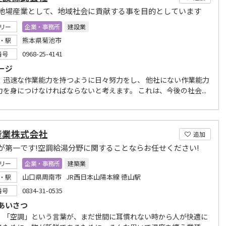
地場産業として、地域社会に貢献する事を目的としています
リー
企業・事務所
建設業
熊本県菊池市
・駅
0968-25-4141
番号
ージ
、迅速な作業能力を持つように日々努力をし、 他社にない作業能力
力を身につけなければならないと考えます。 これは、今後の社会...
産業株式会社
追加
が第一です!空調給湯分野に関することならお任せください!
リー
企業・事務所
建築業
山口県周南市 JR西日本山陽本線 徳山駅
・駅
0834-31-0535
番号
あいさつ
、「空調」という言葉が、まだ世間に耳慣れない時から人が快適に