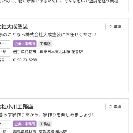
るために、物が新鮮であるために、そんな思いで温度を纏う業種...
会社大成塗装
追加
事のことなら株式会社大成塗装にお任せください
リー
企業・事務所
工務店
岩手県花巻市 JR東日本東北本線 花巻駅
・駅
0198-23-6288
番号
会社小川工務店
追加
暮らす家作りだから、家作りを楽しみましょう!
リー
企業・事務所
工務店
群馬県館林市 東武各線 館林駅
・駅