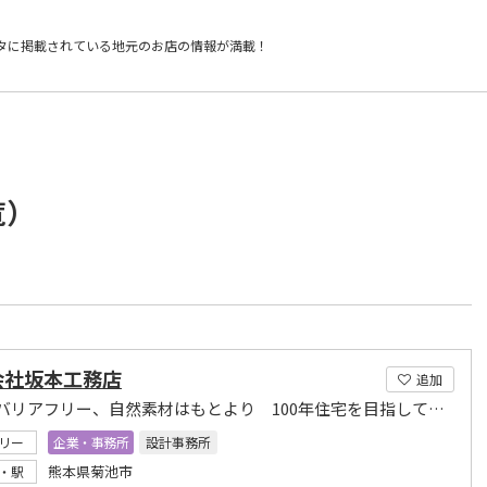
タに掲載されている
地元のお店の情報が満載！
覧）
会社坂本工務店
追加
近年のバリアフリー、自然素材はもとより 100年住宅を目指しております
リー
企業・事務所
設計事務所
熊本県菊池市
・駅