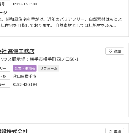
0968-37-3580
番号
ージ
来、純和風住宅を手がけ、近年のバリアフリー、自然素材はもとよ
0年住宅を目指しております。 自然素材としては無垢材をふん...
社 高健工務店
追加
ハウス展示場：横手市横手町四ノ口50-1
リー
企業・事務所
リフォーム
秋田県横手市
・駅
0182-42-3194
番号
建設株式会社
追加