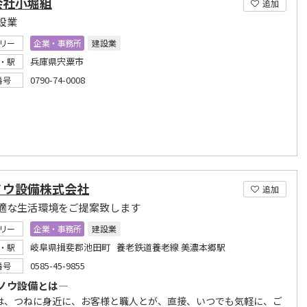
会社小堀組
追加
設業
リー
企業・事務所
建設業
兵庫県宍粟市
・駅
0790-74-0008
番号
ノウ設備株式会社
追加
適な生活環境をご提案致します
リー
企業・事務所
建設業
岐阜県揖斐郡池田町 養老鉄道養老線 美濃本郷駅
・駅
0585-45-9855
番号
ノウ設備とは―
は、つねに身近に、お客様と職人とが、直接、いつでも気軽に、ご