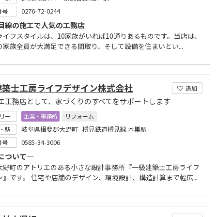
0276-72-0244
番号
目線の施工で人気の工務店
ライフスタイルは、10家族がいれば10通りあるものです。当店は、
の家族全員が大満足できる間取り、そして設備を住まいとい...
建築士工房ライフデザイン株式会社
追加
エ工務店として、家づくりのすべてをサポートします
リー
企業・事務所
リフォーム
岐阜県揖斐郡大野町 樽見鉄道樽見線 本巣駅
・駅
0585-34-3006
番号
について―
大野町のアトリエのある小さな設計事務所『一級建築士工房ライフ
ン』です。 住宅や店舗のデザイン、環境設計、構造計算まで幅広...