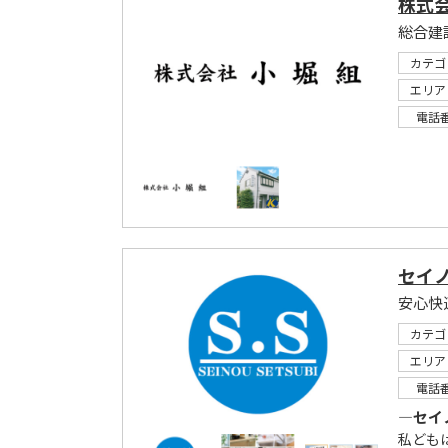
株式
総合建
カテゴ
エリア
電話
セイ
安心快
カテゴ
エリア
電話
―セイ
私ども