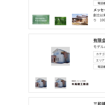
電話
メッセ
創立以
り 10
有限会
モデル
カテゴ
エリア
電話
三和