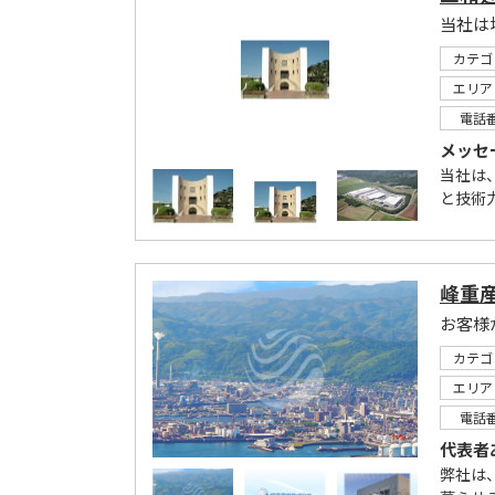
当社は
カテゴ
エリア
電話
メッセ
当社は
と技術
峰重
お客様
カテゴ
エリア
電話
代表者
弊社は