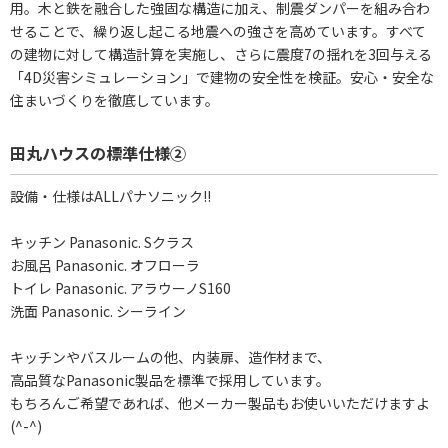
用。木と鉄を融合した強固な構造に加え、制震ダンパーを組み合わ
せることで、繰り返し起こる地震への強さを高めています。すべて
の建物に対して構造計算を実施し、さらに震度7の揺れを3回与える
「4D災害シミュレーション」で建物の安全性を検証。安心・安全な
住まいづくりを徹底しています。
田丸ハウスの標準仕様②
設備・仕様はALLパナソニック!!
キッチン Panasonic. Sクラス
お風呂 Panasonic. オフローラ
トイレ Panasonic. アラウーノS160
洗面 Panasonic. シーライン
キッチンやバスルームの他、内装扉、造作材まで、
高品質なPanasonic製品を標準で採用しています。
もちろんご希望であれば、他メーカー製品もお使いいただけますよ
(^-^)