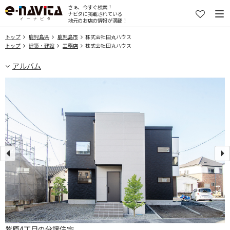
さぁ、今すぐ検索！
ナビタに掲載されている
地元のお店の情報が満載！
トップ
鹿児島県
鹿児島市
株式会社田丸ハウス
トップ
建築・建設
工務店
株式会社田丸ハウス
アルバム
紫原4丁目の分譲住宅