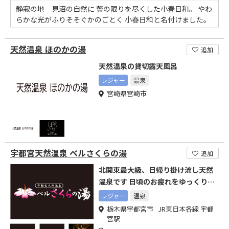
静寂の地 見沼の自然に 贅の限りを尽くした小春日和。 やわ
らかな光がふりそそぐかのごとく 小春日和と名付けました。
天然温泉 ほのかの湯
追加
天然温泉の貸切露天風呂
レジャー
温泉
宮崎県宮崎市
宇都宮天然温泉 ベルさくらの湯
追加
北関東最大級、日帰り掛け流し天然
温泉です 日頃のお疲れをゆっくりと
癒してください
レジャー
温泉
栃木県宇都宮市 JR東日本各線 宇都
宮駅