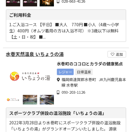
028-663-4126
ご利用料金
1.ご入浴コース 【平日】 ■大人 770円 ■小人（4歳～小学
生）400円（オムツ着用の方は入浴不可） ※3歳以下は無料
【土・日・祝】 ■...
水巻天然温泉 いちょうの湯
追加
水巻町のココロとカラダの健康拠点
レジャー
日帰温泉
福岡県遠賀郡水巻町 JR九州鹿児島本
線 水巻駅
093-203-1126
スポーツクラブ併設の温浴施設「いちょうの湯」
2022年3月28日より水巻町にスポーツクラブ併設の温浴施設
「いちょうの湯」がグランドオープンいたしました。 源泉