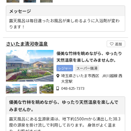
メッセージ
露天風呂は毎日違ったお風呂が楽しめるように入浴剤が変わ
ります！
さいたま清河寺温泉
追加
優美な竹林を眺めながら、ゆったり
天然温泉を楽しんでみませんか。
レジャー
スーパー銭湯
埼玉県さいたま市西区 JR川越線 西
大宮駅
048-625-7373
優美な竹林を眺めながら、ゆったり天然温泉を楽しんで
みませんか。
露天風呂にある生源泉湯は、地下約1500mから湧出した38.3
度の源泉を掛け流しで利用しております。 身体がよく温ま