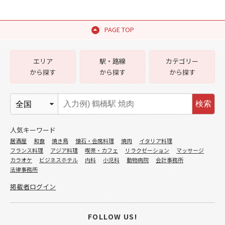
PAGE TOP
エリア
駅・路線
カテゴリー
から探す
から探す
から探す
検索
人気キーワード
居酒屋
和食
焼き鳥
懐石・会席料理
焼肉
イタリア料理
フランス料理
アジア料理
喫茶・カフェ
リラクゼーション
マッサージ
カラオケ
ビジネスホテル
内科
小児科
動物病院
会計事務所
法律事務所
掲載者ログイン
FOLLOW US!