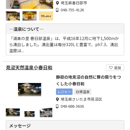
埼玉県春日部市
048-755-4126
―温泉について―
「湯楽の里 春日部温泉」は、平成16年12月に地下1,500mか
ら湧出しました。湧出量は毎分320Lと豊富で、ph7.3、湧出
温度は...
見沼天然温泉小春日和
追加
静寂の地見沼の自然に贅の限りをつ
くした小春日和
レジャー
日帰温泉
埼玉県さいたま市見沼区
048-686-3636
メッセージ