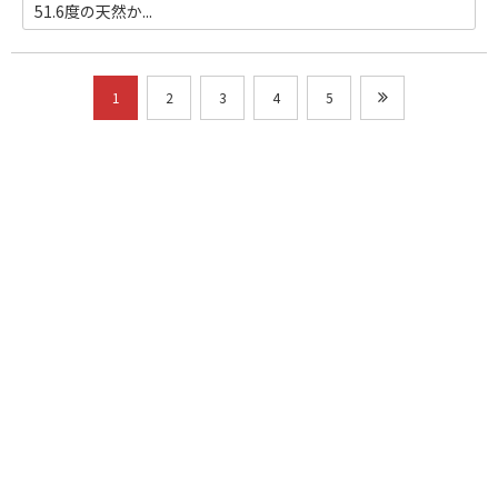
51.6度の天然か...
1
2
3
4
5