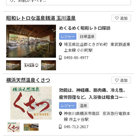
り、お肌がすべす...
昭和レトロな温泉銭湯 玉川温泉
追加
めくるめく昭和レトロ探訪
レジャー
日帰温泉
埼玉県比企郡ときがわ町 東武鉄道東
上本線 小川町駅
0493-65-4977
横浜天然温泉くさつ
追加
効能は、神経痛、筋肉痛、冷え性、
疲労回復など。入浴後は軽食コーナ
ーのご利用もどうぞ。
レジャー
温泉
神奈川県横浜市南区 京浜急行電鉄本
線 井土ヶ谷駅
045-712-2617