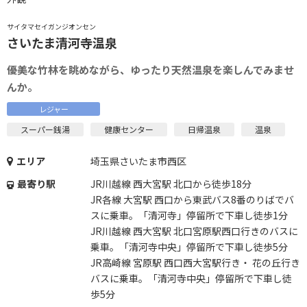
サイタマセイガンジオンセン
さいたま清河寺温泉
優美な竹林を眺めながら、ゆったり天然温泉を楽しんでみませ
んか。
レジャー
スーパー銭湯
健康センター
日帰温泉
温泉
エリア
埼玉県さいたま市西区
最寄り駅
JR川越線 西大宮駅 北口から徒歩18分
JR各線 大宮駅 西口から東武バス8番のりばでバ
スに乗車。「清河寺」停留所で下車し徒歩1分
JR川越線 西大宮駅 北口宮原駅西口行きのバスに
乗車。「清河寺中央」停留所で下車し徒歩5分
JR高崎線 宮原駅 西口西大宮駅行き・ 花の丘行き
バスに乗車。「清河寺中央」停留所で下車し徒
歩5分