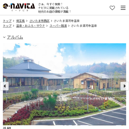
さぁ、今すぐ検索！
ナビタに掲載されている
地元のお店の情報が満載！
トップ
埼玉県
さいたま市西区
さいたま清河寺温泉
トップ
温泉・おふろ・サウナ
スーパー銭湯
さいたま清河寺温泉
アルバム
外観