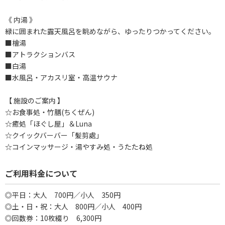
《 内湯 》
緑に囲まれた露天風呂を眺めながら、ゆったりつかってください。
■檜湯
■アトラクションバス
■白湯
■水風呂・アカスリ室・高温サウナ
【 施設のご案内 】
☆お食事処・竹膳(ちくぜん)
☆癒処「ほぐし屋」＆Luna
☆クイックバーバー「髪剪處」
☆コインマッサージ・湯やすみ処・うたたね処
ご利用料金について
◎平日：大人 700円／小人 350円
◎土・日・祝：大人 800円／小人 400円
◎回数券：10枚綴り 6,300円