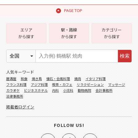
PAGE TOP
エリア
駅・路線
カテゴリー
から探す
から探す
から探す
検索
人気キーワード
居酒屋
和食
焼き鳥
懐石・会席料理
焼肉
イタリア料理
フランス料理
アジア料理
喫茶・カフェ
リラクゼーション
マッサージ
カラオケ
ビジネスホテル
内科
小児科
動物病院
会計事務所
法律事務所
掲載者ログイン
FOLLOW US!