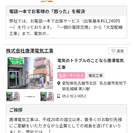
電話一本でお客様の「困った」を解決
弊社では、お電話一本で出張サービス（出張基本料3,240円
～）を行っております。 「一個の電球交換」 から「大型配線
工事」まで、電気の...
株式会社唐澤電気工事
追加
電気のトラブルのことなら唐澤電気
工事
生活・サービス
電気工事
愛知県名古屋市北区 名古屋市営地下
鉄名城線 黒川駅
052-912-0052
ご挨拶
唐澤電気工事は、平成20年の設立以来、数多くのお取引先様
にご愛顧をいただきながら企業としての成長を遂げてまいり
ました。弊社では、「...