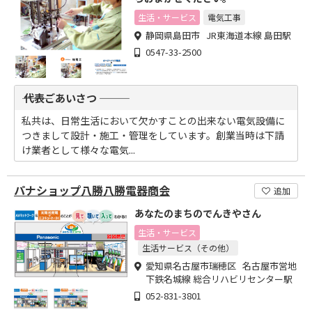
生活・サービス
電気工事
静岡県島田市 JR東海道本線 島田駅
0547-33-2500
――― 代表ごあいさつ ―――
私共は、日常生活において欠かすことの出来ない電気設備に
つきまして設計・施工・管理をしています。創業当時は下請
け業者として様々な電気...
パナショップ八勝八勝電器商会
追加
あなたのまちのでんきやさん
生活・サービス
生活サービス（その他）
愛知県名古屋市瑞穂区 名古屋市営地
下鉄名城線 総合リハビリセンター駅
052-831-3801