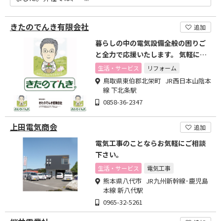
きたのでんき有限会社
追加
暮らしの中の電気設備全般の困りご
と全力で応援いたします。 気軽に声
を掛けて下さい。
生活・サービス
リフォーム
鳥取県東伯郡北栄町 JR西日本山陰本
線 下北条駅
0858-36-2347
上田電気商会
追加
電気工事のことならお気軽にご相談
下さい。
生活・サービス
電気工事
熊本県八代市 JR九州新幹線･鹿児島
本線 新八代駅
0965-32-5261