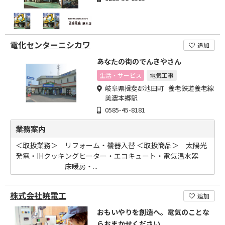
電化センターニシカワ
追加
あなたの街のでんきやさん
生活・サービス
電気工事
岐阜県揖斐郡池田町 養老鉄道養老線
美濃本郷駅
0585-45-8181
業務案内
＜取扱業務＞ リフォーム・機器入替 ＜取扱商品＞ 太陽光
発電・IHクッキングヒーター・エコキュート・電気温水器
床暖房・...
株式会社暁電工
追加
おもいやりを創造へ。電気のことな
らおまかせください。