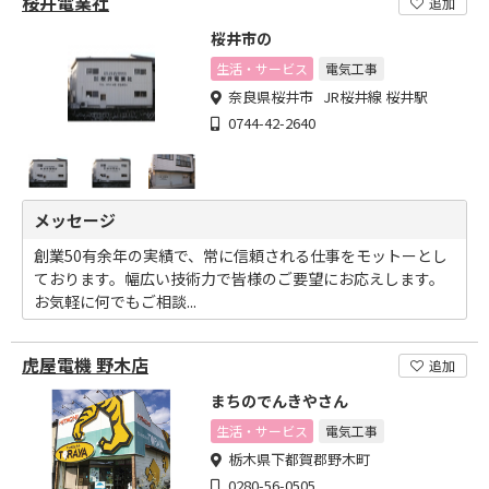
桜井電業社
追加
桜井市の
生活・サービス
電気工事
奈良県桜井市 JR桜井線 桜井駅
0744-42-2640
メッセージ
創業50有余年の実績で、常に信頼される仕事をモットーとし
ております。幅広い技術力で皆様のご要望にお応えします。
お気軽に何でもご相談...
虎屋電機 野木店
追加
まちのでんきやさん
生活・サービス
電気工事
栃木県下都賀郡野木町
0280-56-0505