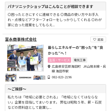
パナソニックショップはこんなことが相談できます
◎困ったときにすぐに連絡できる ◎商品の使い方やお手入
れ・点検などアフターフォローをしっかりしてくれる ◎わが
家に合った提案をしてもらえ...
富永商事株式会社
追加
暮らしエネルギーの”困った”を”良
かった”へ！
生活・サービス
電気工事
広島県安芸郡海田町 JR山陽本線・呉
線 海田市駅
082-823-2196
～ご挨拶～
私たちは「地域に必要とされる」「地域になくてはならな
い」企業を目指してまいります。 弊社は昭和５年、薪・石炭
などの燃料店として創業し...