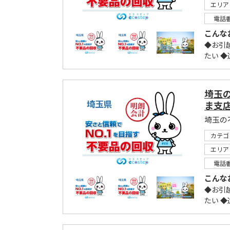
エリア
電話
こんな
◆お引
たい 
埼玉
ま支
埼玉の
カテゴ
エリア
電話
こんな
◆お引
たい 