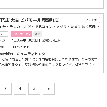
門店 大吉 ビバモール蕨錦町店
追加
切手や金券・テレカ・古銭・記念コイン・メダル・骨董品など高価買取り!
リー
生活・サービス
質屋
埼玉県蕨市 JR東日本埼京線 戸田駅
・駅
048-452-8444
番号
は地域のコミュニティセンター
、地域に根差した買い取り専門店を目指しております。どんな方で
に入店できるような雰囲気の店舗づくりを心がけ、地域のコミュ...
3
4
5