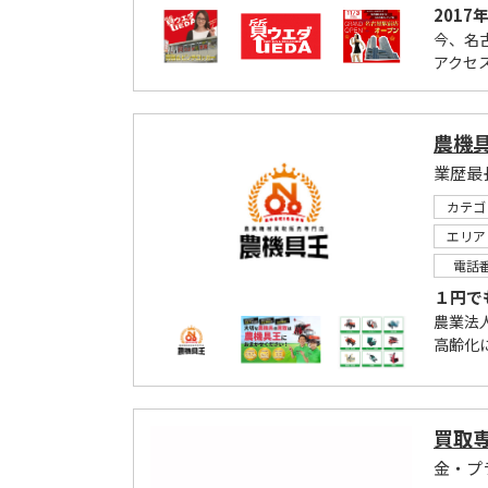
2017
今、名
アクセ
農機具
業歴最
カテゴ
エリア
電話
１円で
農業法
高齢化
買取専