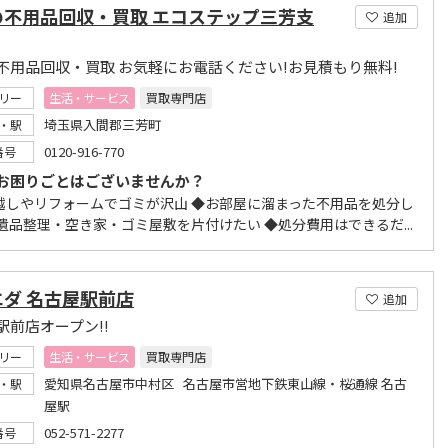
の不用品回収・買取 エコステップ三芳支
追加
不用品回収・買取 お気軽にお電話ください!お見積もり無料!
リー
生活・サービス
買取専門店
埼玉県入間郡三芳町
・駅
0120-916-770
番号
お困りごとはございませんか？
越しやリフォームでゴミが沢山 ◆お部屋に溜まった不用品を処分し
◆遺品整理・空き家・ゴミ屋敷を片付けたい ◆処分費用はできるだ...
エダ 名古屋駅前店
追加
駅前店オープン!!
リー
生活・サービス
買取専門店
愛知県名古屋市中村区 名古屋市営地下鉄東山線・桜通線 名古
・駅
屋駅
052-571-2277
番号