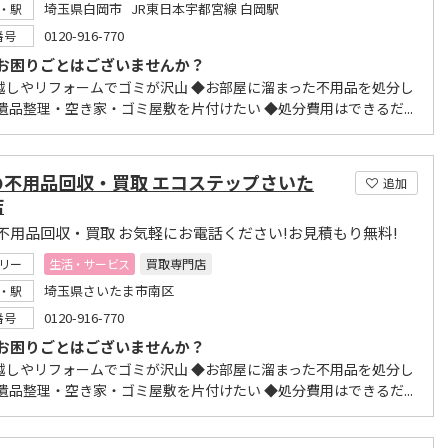
埼玉県白岡市 JR東日本宇都宮線 白岡駅
・駅
0120-916-770
番号
お困りごとはございませんか？
越しやリフォームでゴミが沢山 ◆お部屋に溜まった不用品を処分し
◆遺品整理・空き家・ゴミ屋敷を片付けたい ◆処分費用はできるだ...
の不用品回収・買取 エコステップさいた
追加
店
不用品回収・買取 お気軽にお電話ください!お見積もり無料!
リー
生活・サービス
買取専門店
埼玉県さいたま市南区
・駅
0120-916-770
番号
お困りごとはございませんか？
越しやリフォームでゴミが沢山 ◆お部屋に溜まった不用品を処分し
◆遺品整理・空き家・ゴミ屋敷を片付けたい ◆処分費用はできるだ...