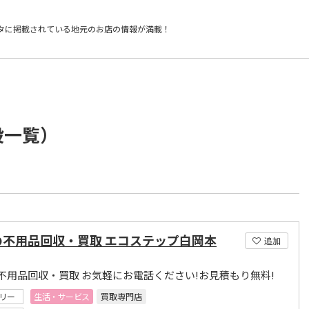
タに掲載されている
地元のお店の情報が満載！
設一覧）
の不用品回収・買取 エコステップ白岡本
追加
不用品回収・買取 お気軽にお電話ください!お見積もり無料!
リー
生活・サービス
買取専門店