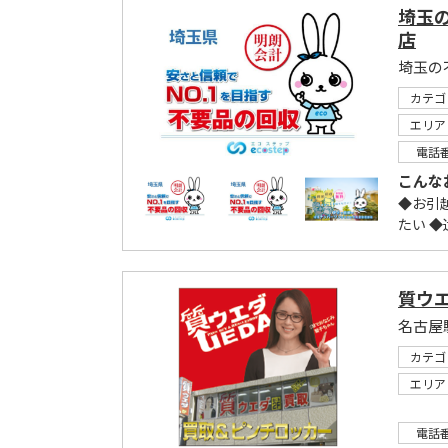
埼玉
店
埼玉の
カテゴ
エリア
電話
こんな
◆お引
たい 
質ウ
名古屋
カテゴ
エリア
電話