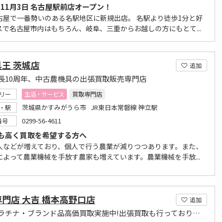
年11月3日 名古屋駅前店オープン！
古屋で一番勢いのある名駅地区に新規出店。 名駅より徒歩1分と好
スで名古屋市内はもちろん、岐阜、三重からお越しの方にもとて...
王 茨城店
追加
長10周年、中古農機具の出張買取販売専門店
リー
生活・サービス
買取専門店
茨城県かすみがうら市 JR東日本常磐線 神立駅
・駅
0299-56-4611
番号
も高く買取を希望する方へ
人などが増えており、個人で行う農業が減りつつあります。また、
によって農業機械を手放す農家も増えています。農業機械を手放...
門店 大吉 橋本高野口店
追加
金・プラチナ・ブランド品高価買取実施中!出張買取も行っております