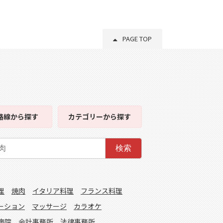
PAGE TOP
路線
から探す
カテゴリー
から探す
検索
理
焼肉
イタリア料理
フランス料理
ーション
マッサージ
カラオケ
病院
会計事務所
法律事務所