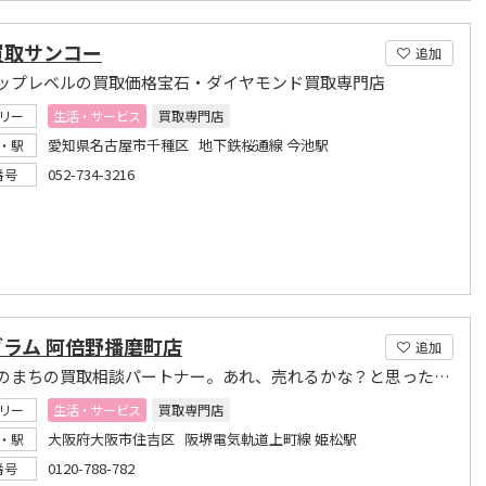
買取サンコー
追加
ップレベルの買取価格宝石・ダイヤモンド買取専門店
リー
生活・サービス
買取専門店
愛知県名古屋市千種区 地下鉄桜通線 今池駅
・駅
052-734-3216
番号
グラム 阿倍野播磨町店
追加
あなたのまちの買取相談パートナー。あれ、売れるかな？と思ったらお気軽相談
リー
生活・サービス
買取専門店
大阪府大阪市住吉区 阪堺電気軌道上町線 姫松駅
・駅
0120-788-782
番号