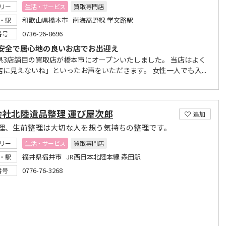
リー
生活・サービス
買取専門店
和歌山県橋本市 南海高野線 学文路駅
・駅
0736-26-8696
番号
安全で居心地の良いお店でお出迎え
県3店舗目の買取店が橋本市にオープンいたしました。 当店はよく
店に見えないね」といったお声をいただきます。 女性一人でも入...
会社北陸遺品整理 運び屋次郎
追加
理、生前整理は大切な人を想う気持ちの整理です。
リー
生活・サービス
買取専門店
福井県福井市 JR西日本北陸本線 森田駅
・駅
0776-76-3268
番号