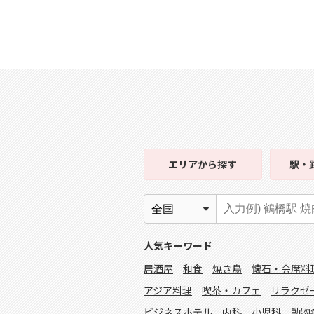
エリア
から探す
駅・
人気キーワード
居酒屋
和食
焼き鳥
懐石・会席料
アジア料理
喫茶・カフェ
リラクゼ
ビジネスホテル
内科
小児科
動物