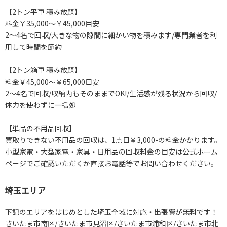
【2トン平車 積み放題】
料金￥35,000～￥45,000目安
2～4名で回収/大きな物の隙間に細かい物を積みます/専門業者を利
用して時間を節約
【2トン箱車 積み放題】
料金￥45,000～￥65,000目安
2～4名で回収/収納内もそのままでOK!/生活感が残る状況から回収/
体力を使わずに一括処
【単品の不用品回収】
買取りできない不用品の回収は、1点目￥3,000-の料金かかります。
小型家電・大型家電・家具・日用品の回収料金の目安は公式ホーム
ページでご確認いただくか直接お電話等でお問い合わせください。
埼玉エリア
下記のエリアをはじめとした埼玉全域に対応・出張費が無料です！
さいたま市南区/さいたま市見沼区/さいたま市浦和区/さいたま市北