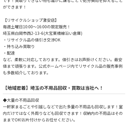
です！買取りできない物も誰かに譲ることで処分費用を抑えること
ができます！
【リサイクルショップ激安店】
毎週土曜日10:00～16:00の限定販売！
埼玉県白岡市西2-13-6(大宮栗橋線沿い倉庫)
・リサイクル品の値引き交渉OK
・持ち込み買取り
・配達
など、柔軟に対応しております。値引きはお声掛けください。最安
値まで頑張ります。公式ホームページ内でリサイクル品の販売事例
も多数紹介しております。
【地域密着】埼玉の不用品回収・買取は当社へ！
◆大量の不用品回収
一軒家まるごとや引越しなどで出た多量の不用品も回収します！室
内だけではなく外周りなども回収できます！収納内の不用品はその
ままでOK!お片付けからお任せください。