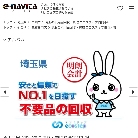
さぁ、今すぐ検索！
ナビタに掲載されている
地元のお店の情報が満載！
トップ
埼玉県
白岡市
埼玉の不用品回収・買取 エコステップ白岡本社
トップ
その他
買取専門店
埼玉の不用品回収・買取 エコステップ白岡本社
アルバム
不用品回収の出張見積り・買取り査定は無料