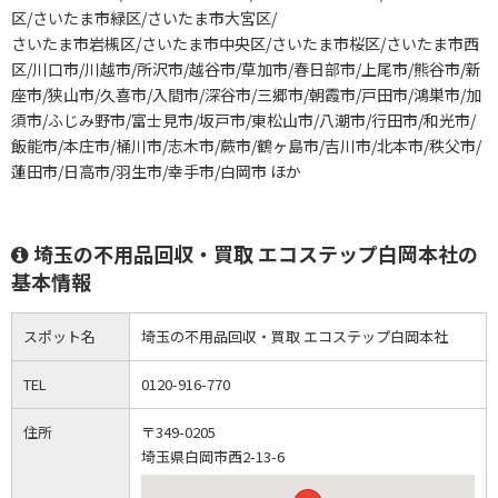
区/さいたま市緑区/さいたま市大宮区/
さいたま市岩槻区/さいたま市中央区/さいたま市桜区/さいたま市西
区/川口市/川越市/所沢市/越谷市/草加市/春日部市/上尾市/熊谷市/新
座市/狭山市/久喜市/入間市/深谷市/三郷市/朝霞市/戸田市/鴻巣市/加
須市/ふじみ野市/富士見市/坂戸市/東松山市/八潮市/行田市/和光市/
飯能市/本庄市/桶川市/志木市/蕨市/鶴ヶ島市/吉川市/北本市/秩父市/
蓮田市/日高市/羽生市/幸手市/白岡市 ほか
埼玉の不用品回収・買取 エコステップ白岡本社の
基本情報
スポット名
埼玉の不用品回収・買取 エコステップ白岡本社
TEL
0120-916-770
住所
〒349-0205
埼玉県白岡市西2-13-6