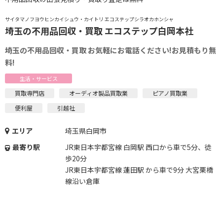
サイタマノフヨウヒンカイシュウ・カイトリ エコステップシラオカホンシャ
埼玉の不用品回収・買取 エコステップ白岡本社
埼玉の不用品回収・買取 お気軽にお電話ください!お見積もり無
料!
生活・サービス
買取専門店
オーディオ製品買取業
ピアノ買取業
便利屋
引越社
エリア
埼玉県白岡市
最寄り駅
JR東日本宇都宮線 白岡駅 西口から車で5分、徒
歩20分
JR東日本宇都宮線 蓮田駅 から車で9分 大宮栗橋
線沿い倉庫