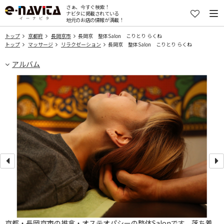
さぁ、今すぐ検索！
ナビタに掲載されている
地元のお店の情報が満載！
トップ
京都府
長岡京市
長岡京 整体Salon こりとり らくね
トップ
マッサージ
リラクゼーション
長岡京 整体Salon こりとり らくね
アルバム
京都・長岡京市の推拿・オステオパシーの整体Salonです。落ち着