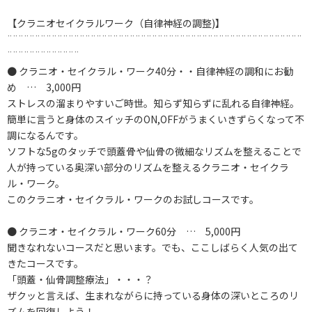
【クラニオセイクラルワーク（自律神経の調整)】
¨¨¨¨¨¨¨¨¨¨¨¨¨¨¨¨¨¨¨¨¨¨¨¨¨¨¨¨¨¨¨¨¨¨¨¨¨¨¨¨¨¨¨¨¨¨¨¨¨¨¨¨¨
¨¨¨¨¨¨¨¨¨¨¨¨¨
● クラニオ・セイクラル・ワーク40分・・自律神経の調和にお勧
め … 3,000円
ストレスの溜まりやすいご時世。知らず知らずに乱れる自律神経。
簡単に言うと身体のスイッチのON,OFFがうまくいきずらくなって不
調になるんです。
ソフトな5gのタッチで頭蓋骨や仙骨の微細なリズムを整えることで
人が持っている奥深い部分のリズムを整えるクラニオ・セイクラ
ル・ワーク。
このクラニオ・セイクラル・ワークのお試しコースです。
● クラニオ・セイクラル・ワーク60分 … 5,000円
聞きなれないコースだと思います。でも、ここしばらく人気の出て
きたコースです。
「頭蓋・仙骨調整療法」・・・？
ザクッと言えば、生まれながらに持っている身体の深いところのリ
ズムを回復しよう！