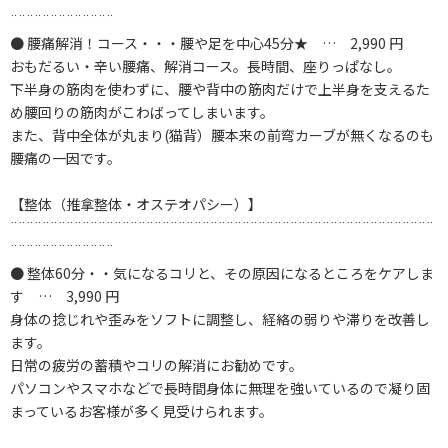
¨¨¨¨¨¨¨¨¨¨¨¨¨
● 腰痛解消！コース・・・腰や足を中心45分★ … 2,990 円
おもだるい・辛い腰痛、解消コース。長時間、座りっぱなし。
下半身の筋肉を使わずに、腰や背中の筋肉だけで上半身を支えるた
め腰回りの筋肉がこわばってしまいます。
また、背中全体が丸まり(猫背）腰本来の前弯カーブが無くなるのも
腰痛の一因です。
【整体（推拿整体・オステオパシー）】
¨¨¨¨¨¨¨¨¨¨¨¨¨¨¨¨¨¨¨¨¨¨¨¨¨¨¨¨¨¨¨¨¨¨¨¨¨¨¨¨¨¨¨¨¨¨¨¨¨¨¨¨¨
¨¨¨¨¨¨¨¨¨¨¨¨¨
● 整体60分・・気になるコリと、その原因になるところをケアしま
す … 3,990 円
身体の捻じれや歪みをソフトに調整し、経絡の弱りや滞りを改善し
ます。
日常の疲労の蓄積やコリの解消にお勧めです。
パソコンやスマホなどで長時間身体に無理を強いているので凝り固
まっているお客様が多く見受けられます。