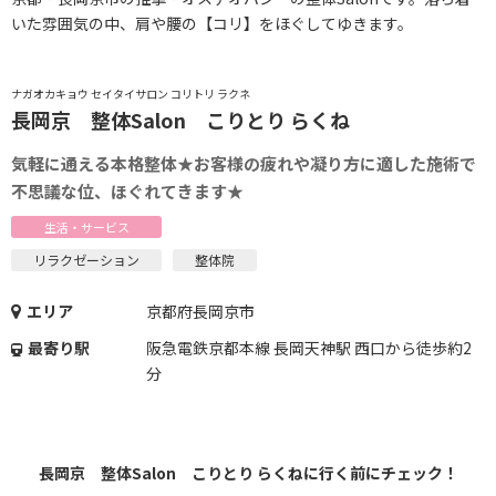
いた雰囲気の中、肩や腰の【コリ】をほぐしてゆきます。
ナガオカキョウ セイタイサロン コリトリ ラクネ
長岡京 整体Salon こりとり らくね
気軽に通える本格整体★お客様の疲れや凝り方に適した施術で
不思議な位、ほぐれてきます★
生活・サービス
リラクゼーション
整体院
エリア
京都府長岡京市
最寄り駅
阪急電鉄京都本線 長岡天神駅 西口から徒歩約2
分
長岡京 整体Salon こりとり らくねに行く前にチェック！