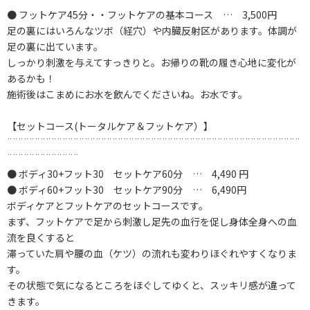
● フットケア45分・・フットケアの基本コース … 3,500円
足の裏にはいろんなツボ（経穴）や内臓反射区があります。体調が
足の裏に出ています。
しっかり刺激を与えてすっきりと。お帰りの靴の履き心地に変化が
あるかも！
施術後はこまめにお水を飲んでくださいね。お水です。
【セットコース(トータルケア＆フットケア）】
¨¨¨¨¨¨¨¨¨¨¨¨¨¨¨¨¨¨¨¨¨¨¨¨¨¨¨¨¨¨¨¨¨¨¨¨¨¨¨¨¨¨¨¨¨¨¨¨¨¨¨¨¨
¨¨¨¨¨¨¨¨¨¨¨¨¨
● ボディ30+フット30 セットケア60分 … 4,490 円
● ボディ60+フット30 セットケア90分 … 6,490円
ボディケアとフットケアのセットコースです。
まず、フットケアで足から刺激し足先の血行を促し身体全身への血
流を良くすると
滞っていた肩や腰の血（ケツ）の流れも変わりほぐれやすくなりま
す。
その状態で気になるところをほぐしてゆくと、スッキリ感が違って
きます。