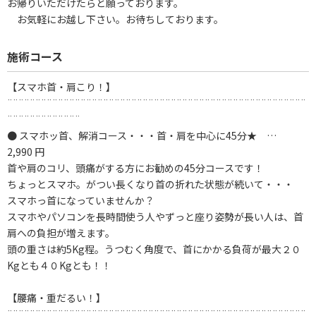
お帰りいただけたらと願っております。
お気軽にお越し下さい。お待ちしております。
施術コース
【スマホ首・肩こり！】
¨¨¨¨¨¨¨¨¨¨¨¨¨¨¨¨¨¨¨¨¨¨¨¨¨¨¨¨¨¨¨¨¨¨¨¨¨¨¨¨¨¨¨¨¨¨¨¨¨¨¨¨¨
¨¨¨¨¨¨¨¨¨¨¨¨¨
● スマホッ首、解消コース・・・首・肩を中心に45分★ …
2,990 円
首や肩のコリ、頭痛がする方にお勧めの45分コースです！
ちょっとスマホ。がつい長くなり首の折れた状態が続いて・・・
スマホっ首になっていませんか？
スマホやパソコンを長時間使う人やずっと座り姿勢が長い人は、首
肩への負担が増えます。
頭の重さは約5Kg程。うつむく角度で、首にかかる負荷が最大２０
Kgとも４０Kgとも！！
【腰痛・重だるい！】
¨¨¨¨¨¨¨¨¨¨¨¨¨¨¨¨¨¨¨¨¨¨¨¨¨¨¨¨¨¨¨¨¨¨¨¨¨¨¨¨¨¨¨¨¨¨¨¨¨¨¨¨¨