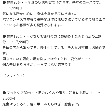
● 整体90分・・全身の状態を診てゆきます。基本のコースです。
… 5,990円
気になる所を中心に、身体全身を見てゆきます。
パソコンやスマホ等で長時間身体に無理を強いているので凝り固ま
っているお客様が多く見受けられます。
● 整体120分・・かなりお疲れの方にお勧め！贅沢＆満足の120
分 … 7,990円
身体の芯から凝ってる、慢性化している。そんなお客様にお勧めで
す。
固まっている筋肉の反対側までほぐすと体に変化が・・・
個人差はありますが、今までにない感覚です。
【フットケア】
¨¨¨¨¨¨¨¨¨¨¨¨¨¨¨¨¨¨¨¨¨¨¨¨¨¨¨¨¨¨¨¨¨¨¨¨¨¨¨¨¨¨¨¨¨¨¨¨¨¨¨¨¨
¨¨¨¨¨¨¨¨¨¨¨¨¨
● フットケア30分・・足のむくみや張り、冷えにお勧め！ …
2,500円
足裏はもちろん、足の甲・ふくらはぎ・膝裏まで。