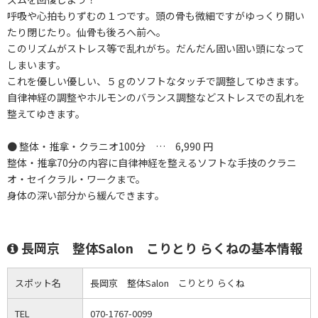
呼吸や心拍もりずむの１つです。頭の骨も微細ですがゆっくり開い
たり閉じたり。仙骨も後ろへ前へ。
このリズムがストレス等で乱れがち。だんだん固い固い頭になって
しまいます。
これを優しい優しい、５ｇのソフトなタッチで調整してゆきます。
自律神経の調整やホルモンのバランス調整などストレスでの乱れを
整えてゆきます。
● 整体・推拿・クラニオ100分 … 6,990 円
整体・推拿70分の内容に自律神経を整えるソフトな手技のクラニ
オ・セイクラル・ワークまで。
身体の深い部分から緩んできます。
長岡京 整体Salon こりとり らくねの基本情報
スポット名
長岡京 整体Salon こりとり らくね
TEL
070-1767-0099