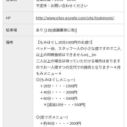
不定休：
お問い合わせください
HP
http://www.sites.google.com/site/tsukimomi/
駐車場
あり [1台(店舗裏側に有)]
備考
【もみほぐし20分1000円のお店‼】
ベッド一台、スタッフ一人の小さな店ですので二人
以上の同時施術はできませんm(._.)m
二人以上の場合は待っていただける場所はあります
のでお一人様ずつの交代での施術となります～＊月
もみメニュー＊
◎(もみほぐしメニュー)
＋20分・・・・1000円
＋40分・・・・2000円
＋60分・・・・3000円
＊[追加10分・・・500円]
◎(足ツボメニュー)
＋約40分・・・・2000円