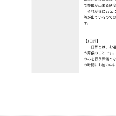
で葬儀が出来る制
それが後に23区
等が出ているので
す。
【1日葬】
一日葬とは、お通
う葬儀のことです
のみを行う葬儀と
の時間にお棺の中