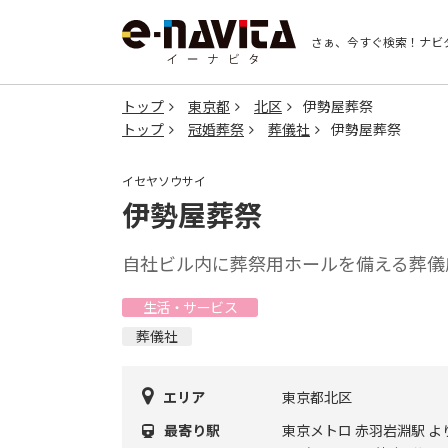
さぁ、今すぐ検索！
ナビ
トップ
東京都
北区
伊勢屋葬祭
トップ
冠婚葬祭
葬儀社
伊勢屋葬祭
イセヤソウサイ
伊勢屋葬祭
自社ビル内に葬祭用ホールを備える葬儀
生活・サービス
葬儀社
エリア
東京都北区
最寄り駅
東京メトロ 赤羽岩淵駅 よ