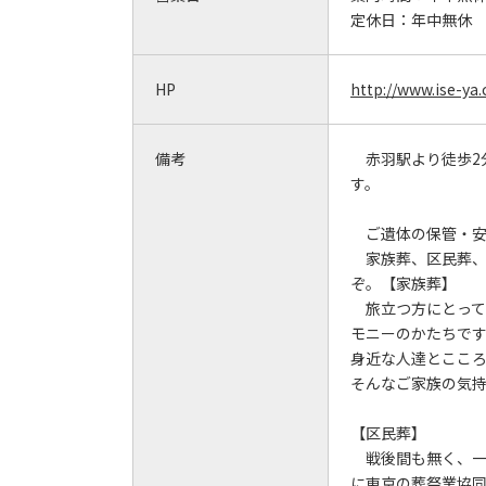
定休日：
年中無休
HP
http://www.ise-ya
備考
赤羽駅より徒歩2
す。
ご遺体の保管・安
家族葬、区民葬、
ぞ。【家族葬】
旅立つ方にとって
モニーのかたちです
身近な人達とここ
そんなご家族の気
【区民葬】
戦後間も無く、一
に東京の葬祭業協