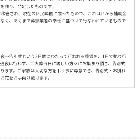
度を作り、発足したものです。
に移管され、現在の区民葬儀に成ったもので、これは区から補助金
はなく、あくまで葬祭業者の奉仕に基づいて行なわれているもので
夜～告別式という2日間にわたって行われる葬儀を、1日で執り行
。通夜は行わず、ご火葬当日に親しい方々にお集まり頂き、告別式
なります。ご家族は大切な方を弔う事に専念でき、告別式・お別れ
にお花をお手向け戴けます。