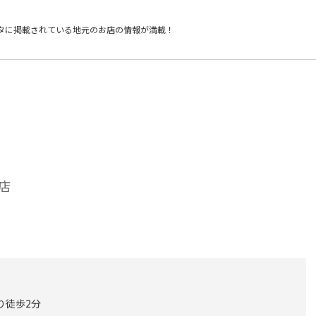
タに掲載されている
地元のお店の情報が満載！
店
り徒歩2分