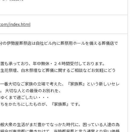
.com/index.html
分の伊勢屋葬祭店は自社ビル内に葬祭用ホールを備える葬儀店で
置も承っており、年中無休・２４時間受付しております。
生花祭壇、白木祭壇など葬儀に関するご相談などお気軽にどう
一番大切なご家族の立場で考えた、『家族葬』という新しいセレ
。 大切な人との最後のお別れを、
ろゆくまで過ごしたい・・・
持ちをかたちにしたものが、『家族葬』です。
般大衆の生活がまだ豊かでなっかた時代に、困っている人達の為
同組合が東京都に働きかけて、当時都民葬と言う通常より安い価格