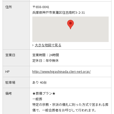
住所
〒658-0041
兵庫県神戸市東灘区住吉南町3-2-31
大きな地図で見る
営業日
営業時間：
24時間
定休日：
年中無休
HP
http://www.higashinada.cleri-net.or.jp/
駐車場
あり 40台
備考
★葬儀プラン★
一般葬
特定の宗教・宗派の儀礼に則った方式で営まれる葬
儀で、一般会葬者をお呼びして行われます。