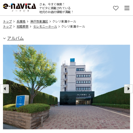
さぁ、今すぐ検索！
ナビタに掲載されている
地元のお店の情報が満載！
トップ
兵庫県
神戸市東灘区
クレリ東灘ホール
トップ
冠婚葬祭
セレモニーホール
クレリ東灘ホール
アルバム