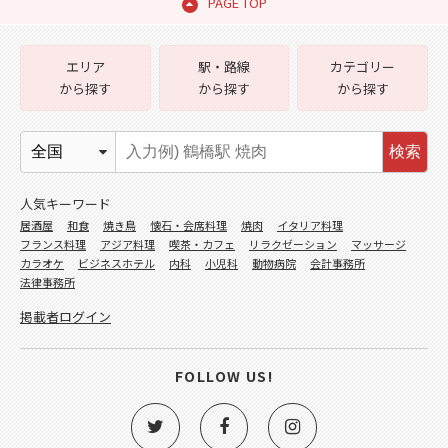
PAGE TOP
エリア
駅・路線
カテゴリー
から探す
から探す
から探す
検索
人気キーワード
居酒屋
和食
焼き鳥
懐石・会席料理
焼肉
イタリア料理
フランス料理
アジア料理
喫茶・カフェ
リラクゼーション
マッサージ
カラオケ
ビジネスホテル
内科
小児科
動物病院
会計事務所
法律事務所
掲載者ログイン
FOLLOW US!