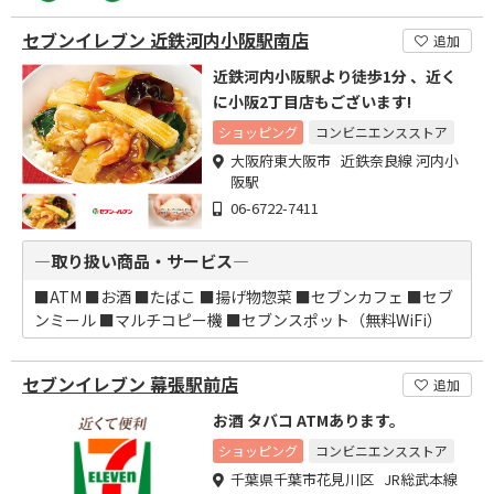
セブンイレブン 近鉄河内小阪駅南店
追加
近鉄河内小阪駅より徒歩1分 、近く
に小阪2丁目店もございます!
ショッピング
コンビニエンスストア
大阪府東大阪市 近鉄奈良線 河内小
阪駅
06-6722-7411
―取り扱い商品・サービス―
■ATM ■お酒 ■たばこ ■揚げ物惣菜 ■セブンカフェ ■セブ
ンミール ■マルチコピー機 ■セブンスポット（無料WiFi）
セブンイレブン 幕張駅前店
追加
お酒 タバコ ATMあります。
ショッピング
コンビニエンスストア
千葉県千葉市花見川区 JR総武本線