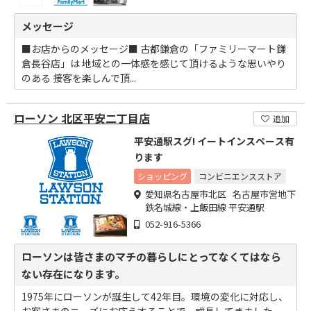
メッセージ
■お店からのメッセージ■ 古都鎌倉の「ファミリーマート鎌
倉長谷店」は 地域との一体感を感じて頂けるような思いやり
のある 接客を楽しんで頂...
ローソン 北区平安二丁目店
追加
平安通駅スグ! イートインスペース有
ります
ショッピング
コンビニエンスストア
愛知県名古屋市北区 名古屋市営地下
鉄名城線・上飯田線 平安通駅
052-916-5366
ローソンは皆さまのマチの暮らしにとってなくてはなら
ない存在になります。
1975年にローソンが誕生して42年目。環境の変化に対応し、