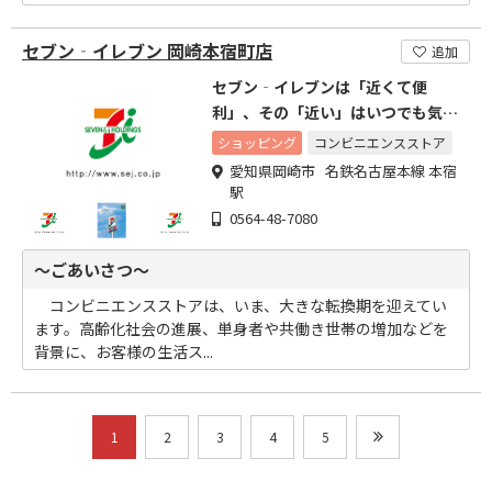
セブン‐イレブン 岡崎本宿町店
追加
セブン‐イレブンは「近くて便
利」、その「近い」はいつでも気軽
に頼りにされるこころの近さ。
ショッピング
コンビニエンスストア
愛知県岡崎市 名鉄名古屋本線 本宿
駅
0564-48-7080
～ごあいさつ～
コンビニエンスストアは、いま、大きな転換期を迎えてい
ます。高齢化社会の進展、単身者や共働き世帯の増加などを
背景に、お客様の生活ス...
1
2
3
4
5