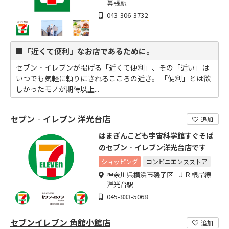
幕張駅
043-306-3732
■「近くて便利」なお店であるために。
セブン‐イレブンが掲げる「近くて便利」、その「近い」は
いつでも気軽に頼りにされるこころの近さ。 「便利」とは欲
しかったモノが期待以上...
セブン‐イレブン 洋光台店
追加
はまぎんこども宇宙科学館すぐそば
のセブン‐イレブン洋光台店です
ショッピング
コンビニエンスストア
神奈川県横浜市磯子区 ＪＲ根岸線
洋光台駅
045-833-5068
セブンイレブン 角館小館店
追加