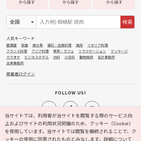
から探す
から探す
から探す
検索
人気キーワード
居酒屋
和食
焼き鳥
懐石・会席料理
焼肉
イタリア料理
フランス料理
アジア料理
喫茶・カフェ
リラクゼーション
マッサージ
カラオケ
ビジネスホテル
内科
小児科
動物病院
会計事務所
法律事務所
掲載者ログイン
FOLLOW US!
当サイトでは、利用者が当サイトを閲覧する際のサービス向
上およびサイトの利用状況把握のため、クッキー（Cookie）
を使用しています。当サイトでは閲覧を継続されることで、ク
e-NAVITA（イーナビタ）とは？
お気に入り
ヘルプ
ッキーの使用に同意されたものとみなします。詳細について