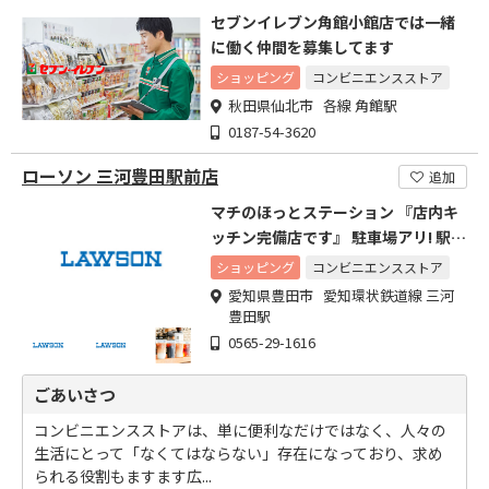
セブンイレブン角館小館店では一緒
に働く仲間を募集してます
ショッピング
コンビニエンスストア
秋田県仙北市 各線 角館駅
0187-54-3620
ローソン 三河豊田駅前店
追加
マチのほっとステーション 『店内キ
ッチン完備店です』 駐車場アリ! 駅ス
グ!
ショッピング
コンビニエンスストア
愛知県豊田市 愛知環状鉄道線 三河
豊田駅
0565-29-1616
ごあいさつ
コンビニエンスストアは、単に便利なだけではなく、人々の
生活にとって「なくてはならない」存在になっており、求め
られる役割もますます広...