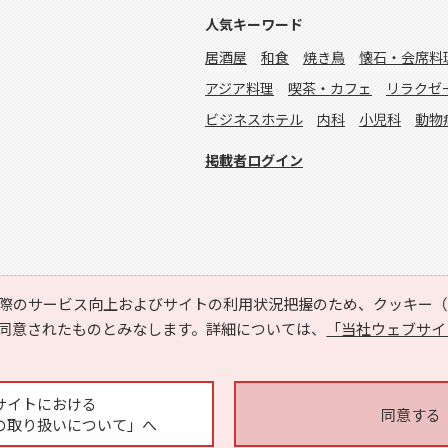
人気キーワード
居酒屋
和食
焼き鳥
懐石・会席料
アジア料理
喫茶・カフェ
リラクゼ
ビジネスホテル
内科
小児科
動物
掲載者ログイン
際のサービス向上およびサイトの利用状況把握のため、クッキー（C
同意されたものとみなします。詳細については、
「当社ウェブサイ
Copyright © HYOJITO.Co.,Ltd. All Rights Reserved.
サイトにおける
同意する
の取り扱いについて」へ