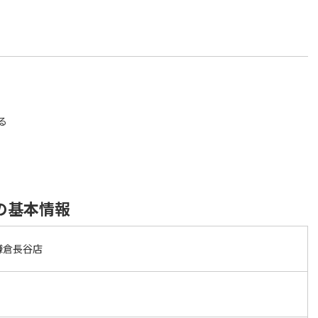
る
の基本情報
鎌倉長谷店