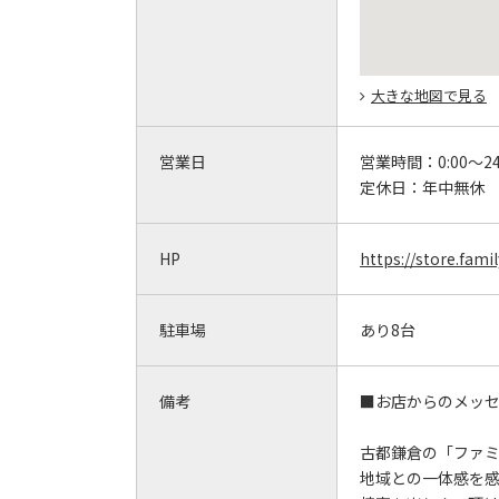
大きな地図で見る
営業日
営業時間：
0:00～24
定休日：
年中無休
HP
https://store.fami
駐車場
あり8台
備考
■お店からのメッ
古都鎌倉の「ファ
地域との一体感を