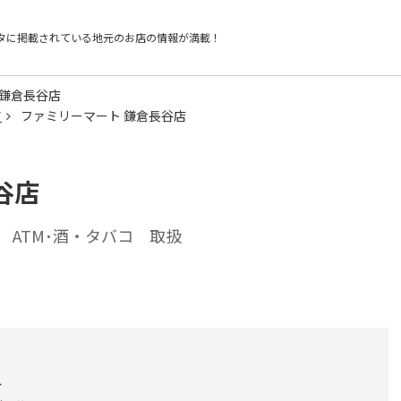
タに掲載されている
地元のお店の情報が満載！
 鎌倉長谷店
ア
ファミリーマート 鎌倉長谷店
谷店
ATM･酒・タバコ 取扱
分