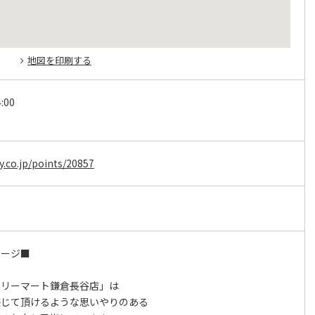
地図を印刷する
:00
ly.co.jp/points/20857
セージ■
ミリーマート鎌倉長谷店」は
感じて頂けるような思いやりのある