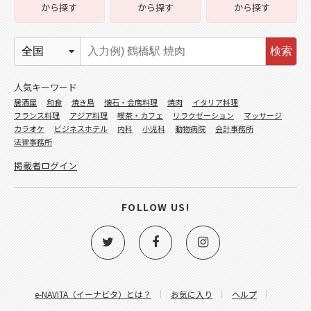
から探す
から探す
から探す
検索
人気キーワード
居酒屋
和食
焼き鳥
懐石・会席料理
焼肉
イタリア料理
フランス料理
アジア料理
喫茶・カフェ
リラクゼーション
マッサージ
カラオケ
ビジネスホテル
内科
小児科
動物病院
会計事務所
法律事務所
掲載者ログイン
FOLLOW US!
e-NAVITA（イーナビタ）とは？
お気に入り
ヘルプ