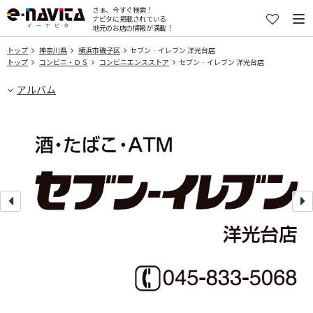
さぁ、今すぐ検索！
ナビタに掲載されている
地元のお店の情報が満載！
トップ
神奈川県
横浜市磯子区
セブン‐イレブン 洋光台店
トップ
コンビニ・ＤＳ
コンビニエンスストア
セブン‐イレブン 洋光台店
アルバム