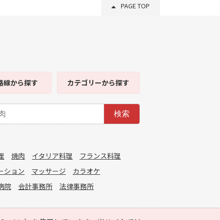
PAGE TOP
路線
から探す
カテゴリー
から探す
検索
理
焼肉
イタリア料理
フランス料理
ーション
マッサージ
カラオケ
病院
会計事務所
法律事務所