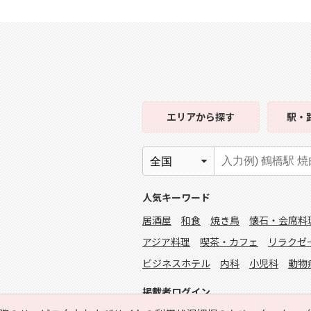
エリア
から探す
駅・
人気キーワード
居酒屋
和食
焼き鳥
懐石・会席料
アジア料理
喫茶・カフェ
リラクゼ
ビジネスホテル
内科
小児科
動物
掲載者ログイン