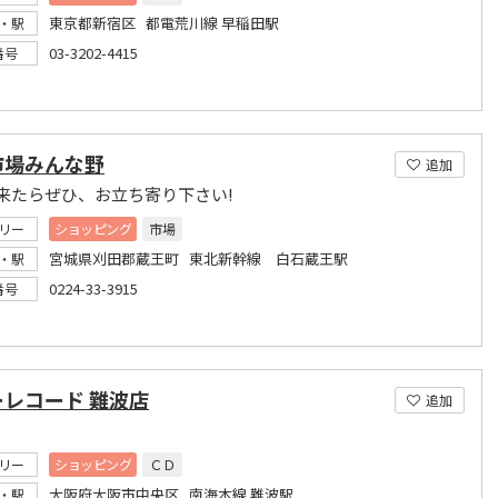
東京都新宿区 都電荒川線 早稲田駅
・駅
03-3202-4415
番号
市場みんな野
追加
来たらぜひ、お立ち寄り下さい!
リー
ショッピング
市場
宮城県刈田郡蔵王町 東北新幹線 白石蔵王駅
・駅
0224-33-3915
番号
ーレコード 難波店
追加
リー
ショッピング
ＣＤ
大阪府大阪市中央区 南海本線 難波駅
・駅