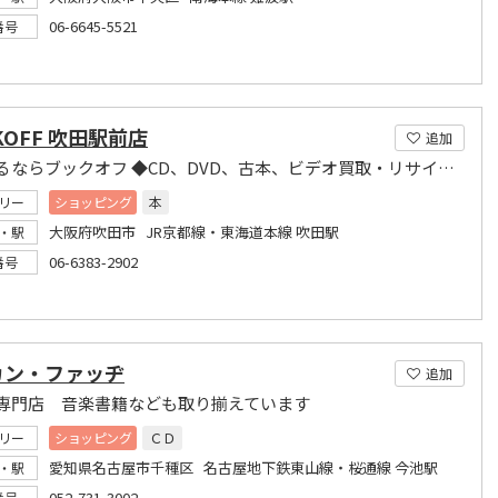
06-6645-5521
番号
KOFF 吹田駅前店
追加
本を売るならブックオフ ◆CD、DVD、古本、ビデオ買取・リサイクル◆
リー
ショッピング
本
大阪府吹田市 JR京都線・東海道本線 吹田駅
・駅
06-6383-2902
番号
カン・ファッヂ
追加
専門店 音楽書籍なども取り揃えています
リー
ショッピング
ＣＤ
愛知県名古屋市千種区 名古屋地下鉄東山線・桜通線 今池駅
・駅
052-731-3002
番号