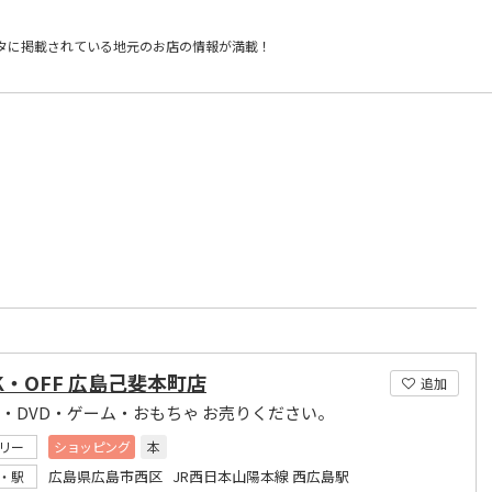
タに掲載されている
地元のお店の情報が満載！
）
K・OFF 広島己斐本町店
追加
D・DVD・ゲーム・おもちゃ お売りください。
リー
ショッピング
本
広島県広島市西区 JR西日本山陽本線 西広島駅
・駅