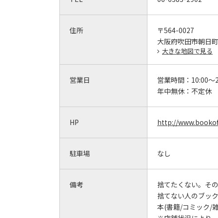
住所
〒564-0027
大阪府吹田市朝日町27
大きな地図で見る
営業日
営業時間：
10:00～2
年中無休：
不定休
HP
http://www.bookof
駐車場
なし
備考
捨てたくない。そ
捨てない人のブッ
本(書籍/コミック/雑誌
※店舗状況により、