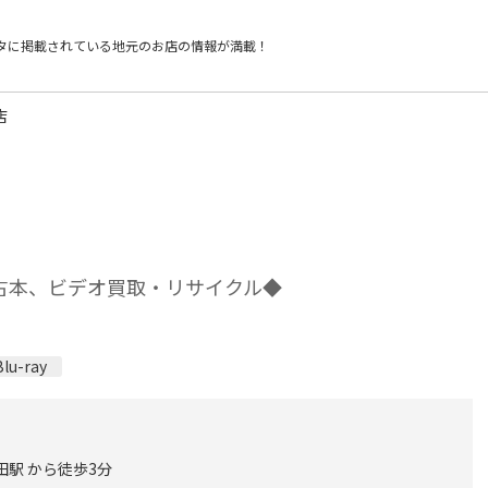
タに掲載されている
地元のお店の情報が満載！
店
、古本、ビデオ買取・リサイクル◆
Blu-ray
田駅 から徒歩3分