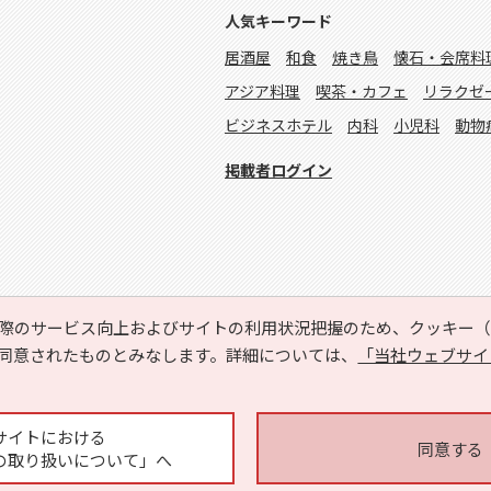
人気キーワード
居酒屋
和食
焼き鳥
懐石・会席料
アジア料理
喫茶・カフェ
リラクゼ
ビジネスホテル
内科
小児科
動物
掲載者ログイン
際のサービス向上およびサイトの利用状況把握のため、クッキー（C
同意されたものとみなします。詳細については、
「当社ウェブサイ
Copyright © HYOJITO.Co.,Ltd. All Rights Reserved.
サイトにおける
同意する
の取り扱いについて」へ