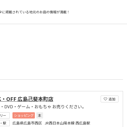
タに掲載されている
地元のお店の情報が満載！
）
K・OFF 広島己斐本町店
追加
D・DVD・ゲーム・おもちゃ お売りください。
リー
ショッピング
本
広島県広島市西区 JR西日本山陽本線 西広島駅
・駅