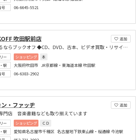
06-6645-5521
番号
KOFF 吹田駅前店
追加
本を売るならブックオフ ◆CD、DVD、古本、ビデオ買取・リサイクル◆
リー
ショッピング
本
大阪府吹田市 JR京都線・東海道本線 吹田駅
・駅
06-6383-2902
番号
カン・ファッヂ
追加
専門店 音楽書籍なども取り揃えています
リー
ショッピング
ＣＤ
愛知県名古屋市千種区 名古屋地下鉄東山線・桜通線 今池駅
・駅
052-731-3002
番号