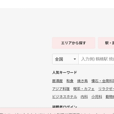
エリア
から探す
駅・
人気キーワード
居酒屋
和食
焼き鳥
懐石・会席料
アジア料理
喫茶・カフェ
リラクゼ
ビジネスホテル
内科
小児科
動物
掲載者ログイン