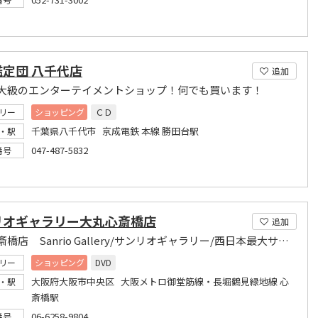
定団 八千代店
追加
大級のエンターテイメントショップ！何でも買います！
リー
ショッピング
ＣＤ
千葉県八千代市 京成電鉄 本線 勝田台駅
・駅
047-487-5832
番号
リオギャラリー大丸心斎橋店
追加
大丸心斎橋店 Sanrio Gallery/サンリオギャラリー/西日本最大サンリオショップ
リー
ショッピング
DVD
大阪府大阪市中央区 大阪メトロ御堂筋線・長堀鶴見緑地線 心
・駅
斎橋駅
06-6258-9804
番号