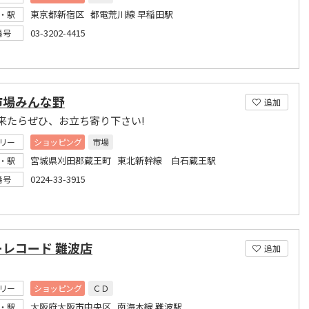
東京都新宿区 都電荒川線 早稲田駅
・駅
03-3202-4415
番号
市場みんな野
追加
来たらぜひ、お立ち寄り下さい!
リー
ショッピング
市場
宮城県刈田郡蔵王町 東北新幹線 白石蔵王駅
・駅
0224-33-3915
番号
ーレコード 難波店
追加
リー
ショッピング
ＣＤ
大阪府大阪市中央区 南海本線 難波駅
・駅