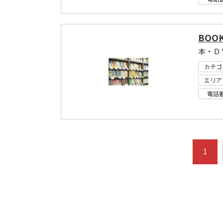
BOO
本・Ｄ
カテゴ
エリア
電話
1