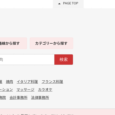
PAGE TOP
路線
から探す
カテゴリー
から探す
検索
理
焼肉
イタリア料理
フランス料理
ーション
マッサージ
カラオケ
病院
会計事務所
法律事務所