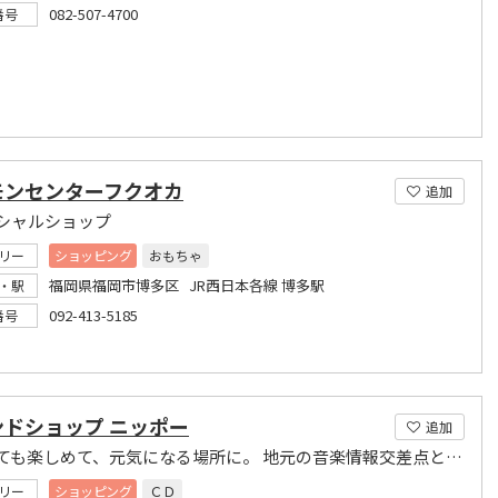
082-507-4700
番号
モンセンターフクオカ
追加
シャルショップ
リー
ショッピング
おもちゃ
福岡県福岡市博多区 JR西日本各線 博多駅
・駅
092-413-5185
番号
ンドショップ ニッポー
追加
誰が来ても楽しめて、元気になる場所に。 地元の音楽情報交差点として信頼されています。
リー
ショッピング
ＣＤ