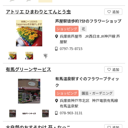
アトリエ ひまわりとてんとう虫
追加
芦屋駅徒歩約7分のフラワーショップ
ショッピング
花
兵庫県芦屋市 JR西日本JR神戸線 芦
屋駅
0797-75-8715
有馬グリーンサービス
追加
有馬温泉駅すぐのフラワーブティッ
ク
ショッピング
園芸・ガーデニング
兵庫県神戸市北区 神戸電鉄有馬線
有馬温泉駅
078-903-3131
大自然のおすそわけ 苔・なっこ
追加