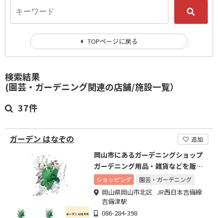
TOPページに戻る
検索結果
(園芸・ガーデニング関連の店舗/施設一覧）
37件
ガーデン はなぞの
追加
岡山市にあるガーデニングショップ
ガーデニング用品・雑貨などを販売
してます
ショッピング
園芸・ガーデニング
岡山県岡山市北区 JR西日本吉備線
吉備津駅
086-284-398