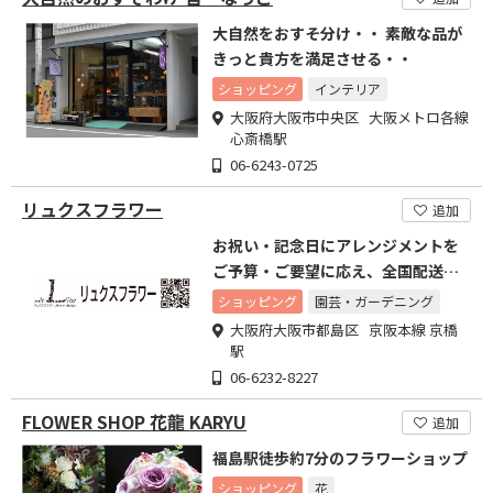
大自然をおすそ分け・・ 素敵な品が
きっと貴方を満足させる・・
ショッピング
インテリア
大阪府大阪市中央区 大阪メトロ各線
心斎橋駅
06-6243-0725
リュクスフラワー
追加
お祝い・記念日にアレンジメントを
ご予算・ご要望に応え、全国配送も
可能
ショッピング
園芸・ガーデニング
大阪府大阪市都島区 京阪本線 京橋
駅
06-6232-8227
FLOWER SHOP 花龍 KARYU
追加
福島駅徒歩約7分のフラワーショップ
ショッピング
花