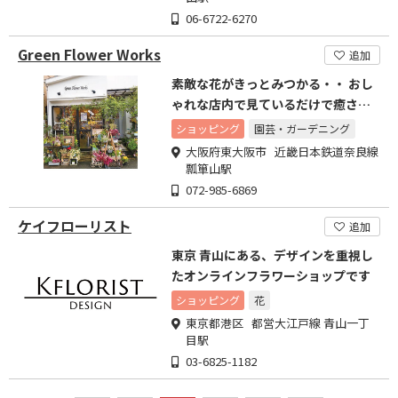
06-6722-6270
Green Flower Works
追加
素敵な花がきっとみつかる・・ おし
ゃれな店内で見ているだけで癒され
ます・・
ショッピング
園芸・ガーデニング
大阪府東大阪市 近畿日本鉄道奈良線
瓢箪山駅
072-985-6869
ケイフローリスト
追加
東京 青山にある、デザインを重視し
たオンラインフラワーショップです
ショッピング
花
東京都港区 都営大江戸線 青山一丁
目駅
03-6825-1182