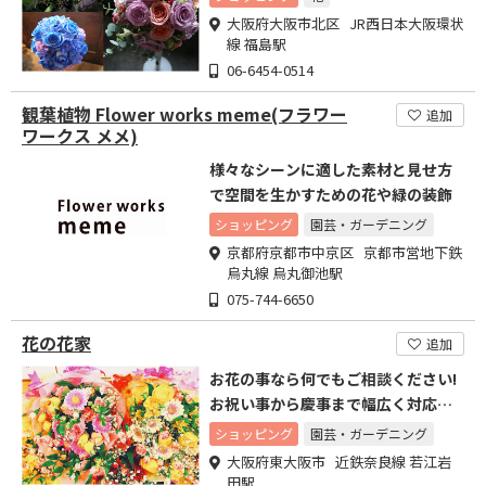
大阪府大阪市北区 JR西日本大阪環状
線 福島駅
06-6454-0514
観葉植物 Flower works meme(フラワー
追加
ワークス メメ)
様々なシーンに適した素材と見せ方
で空間を生かすための花や緑の装飾
ショッピング
園芸・ガーデニング
京都府京都市中京区 京都市営地下鉄
烏丸線 烏丸御池駅
075-744-6650
花の花家
追加
お花の事なら何でもご相談ください!
お祝い事から慶事まで幅広く対応し
ております
ショッピング
園芸・ガーデニング
大阪府東大阪市 近鉄奈良線 若江岩
田駅